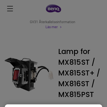
GV31 Återkallelseinformation
Läs mer
Lamp for
MX815ST /
MX815ST+ /
MX816ST /
MX815PST