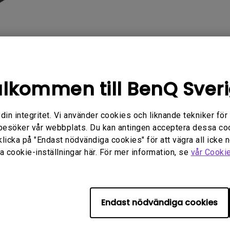
Med Höjdjusteringsstativ
Med Low Input Lag
lkommen till BenQ Sver
FAQ
Video
Software
n integritet. Vi använder cookies och liknande tekniker för at
besöker vår webbplats. Du kan antingen acceptera dessa co
klicka på "Endast nödvändiga cookies" för att vägra all icke 
 cookie-inställningar här. För mer information, se
vår Cooki
Inga relaterade vanliga frågor
Endast nödvändiga cookies