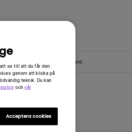
ige
 & Driver
Garanti
t se till att du får den
okies genom att klicka på
nödvändig teknik. Du kan
epolicy
och
vår
Acceptera cookies