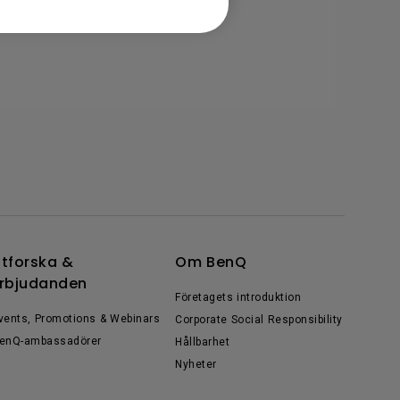
tforska &
Om BenQ
rbjudanden
Företagets introduktion
vents, Promotions & Webinars
Corporate Social Responsibility
enQ-ambassadörer
Hållbarhet
Nyheter