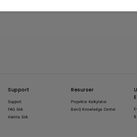
Support
Resurser
U
E
Support
Projektor Kalkylator
E
FAQ Sök
BenQ Knowledge Center
B
Hämta Sök