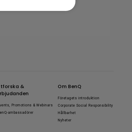
tforska &
Om BenQ
rbjudanden
Företagets introduktion
vents, Promotions & Webinars
Corporate Social Responsibility
enQ-ambassadörer
Hållbarhet
Nyheter