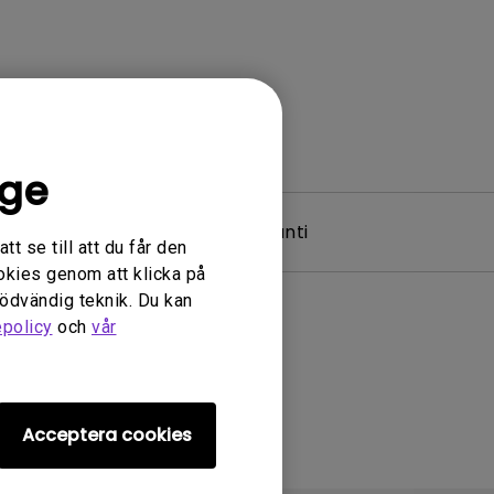
ige
 & Driver
Garanti
t se till att du får den
okies genom att klicka på
nödvändig teknik. Du kan
epolicy
och
vår
Acceptera cookies