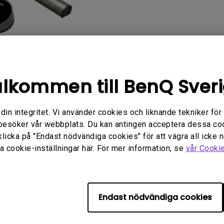
Med Höjdjusteringsstativ
Med Low Input Lag
lkommen till BenQ Sver
FAQ
Video
Software
n integritet. Vi använder cookies och liknande tekniker för at
besöker vår webbplats. Du kan antingen acceptera dessa co
klicka på "Endast nödvändiga cookies" för att vägra all icke 
 cookie-inställningar här. För mer information, se
vår Cooki
Inga relaterade vanliga frågor
Endast nödvändiga cookies