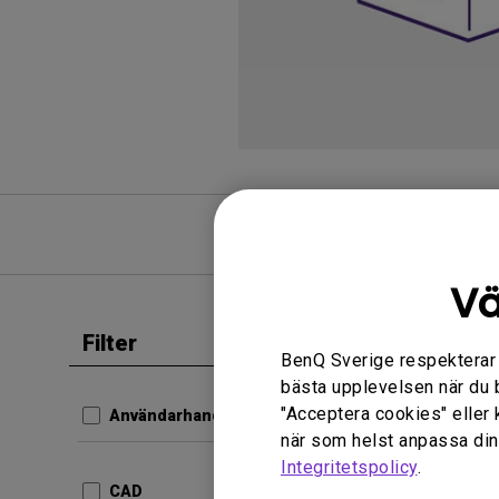
FAQ
Vä
Filter
Clear all
BenQ Sverige respekterar di
Användar
bästa upplevelsen när du 
Safet
"Acceptera cookies" eller 
Användarhandbok
när som helst anpassa dina
Uppdate
Integritetspolicy
.
Språk:
E
CAD