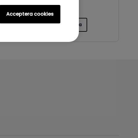
Filstorlek:
1.06 MB
Version:
Acceptera cookies
Förhandsgranska