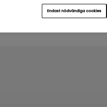
k:
54.87 KB
Filstorlek:
159.44 KB
Version:
Endast nödvändiga cookies
andsgranska
Förhandsgranska