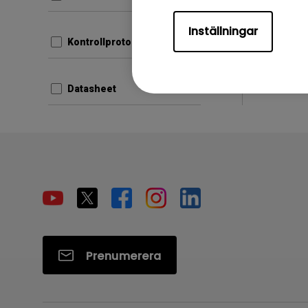
Filstorle
Version:
Inställningar
Kontrollprotokoll
Förh
Datasheet
Prenumerera