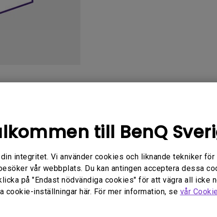
Med Höjdjusteringsstativ
Med Low Input Lag
Användarhandbok
Programvara
lkommen till BenQ Sver
n integritet. Vi använder cookies och liknande tekniker för at
handbok
Användarhandbok
besöker vår webbplats. Du kan antingen acceptera dessa co
y Warning and Notice
Safety Warning and 
klicka på "Endast nödvändiga cookies" för att vägra all icke 
 cookie-inställningar här. För mer information, se
vår Cooki
ra:
2021/01/06
Uppdatera:
2021/01/06
nglish
Språk:
Swedish