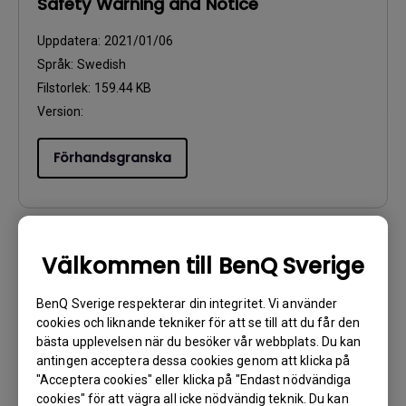
Safety Warning and Notice
Uppdatera:
2021/01/06
Språk:
Swedish
Filstorlek:
159.44 KB
Version:
Förhandsgranska
Välkommen till BenQ Sverige
Användarhandbok
Safety Warning and Notice
BenQ Sverige respekterar din integritet. Vi använder
cookies och liknande tekniker för att se till att du får den
Uppdatera:
2021/01/06
bästa upplevelsen när du besöker vår webbplats. Du kan
Språk:
English
antingen acceptera dessa cookies genom att klicka på
Filstorlek:
54.87 KB
"Acceptera cookies" eller klicka på "Endast nödvändiga
cookies" för att vägra all icke nödvändig teknik. Du kan
Version: