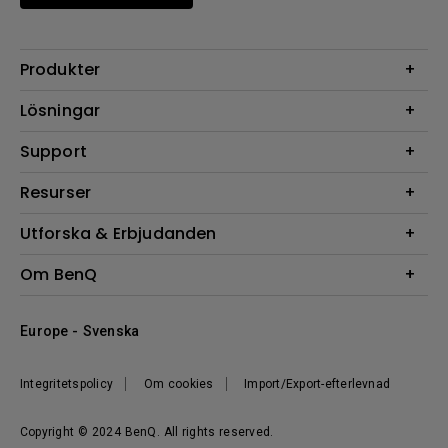
Produkter
Projektorer
Lösningar
Bildskärmar
Digital Display
Support
Belysning
Högtalare
Support
Resurser
FAQ Sök
Projektor Kalkylator
Utforska & Erbjudanden
Hämta Sök
BenQ Knowledge Center
Events, Promotions & Webinars
Om BenQ
BenQ-ambassadörer
Företagets introduktion
Europe - Svenska
Corporate Social Responsibility
Hållbarhet
Integritetspolicy
Om cookies
Import/Export-efterlevnad
Nyheter
Copyright © 2024 BenQ. All rights reserved.