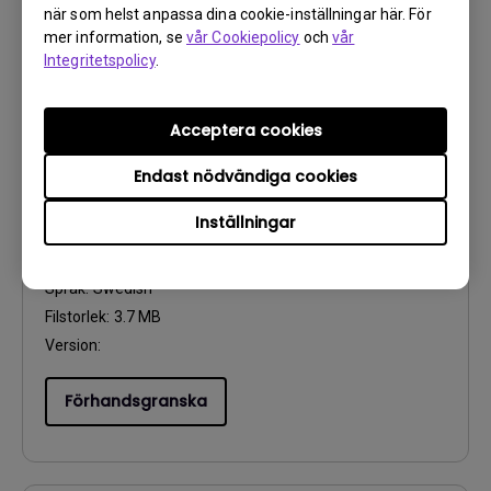
när som helst anpassa dina cookie-inställningar här. För
mer information, se
vår Cookiepolicy
och
vår
Förhandsgranska
Integritetspolicy
.
Acceptera cookies
Endast nödvändiga cookies
Användarhandbok
Användarhandbok
Inställningar
Uppdatera:
2011/05/09
Språk:
Swedish
Filstorlek:
3.7 MB
Version:
Förhandsgranska