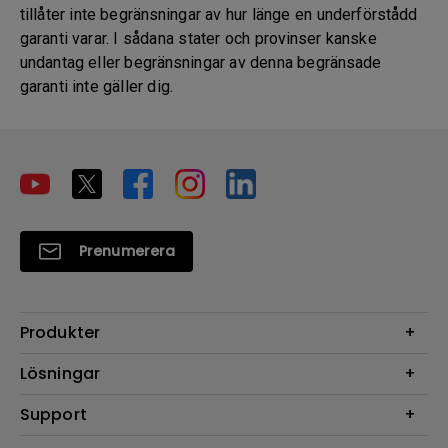
tillåter inte begränsningar av hur länge en underförstådd
garanti varar. I sådana stater och provinser kanske
undantag eller begränsningar av denna begränsade
garanti inte gäller dig.
Prenumerera
Produkter
Projektorer
Lösningar
Bildskärmar
Digital Display
Support
Belysning