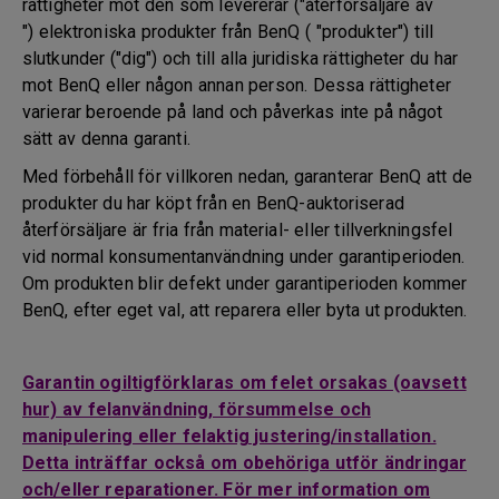
rättigheter mot den som levererar ("återförsäljare av
") elektroniska produkter från BenQ ( "produkter") till
slutkunder ("dig") och till alla juridiska rättigheter du har
mot BenQ eller någon annan person. Dessa rättigheter
varierar beroende på land och påverkas inte på något
sätt av denna garanti.
Med förbehåll för villkoren nedan, garanterar BenQ att de
produkter du har köpt från en BenQ-auktoriserad
återförsäljare är fria från material- eller tillverkningsfel
vid normal konsumentanvändning under garantiperioden.
Om produkten blir defekt under garantiperioden kommer
BenQ, efter eget val, att reparera eller byta ut produkten.
Garantin ogiltigförklaras om felet orsakas (oavsett
hur) av felanvändning, försummelse och
manipulering eller felaktig justering/installation.
Detta inträffar också om obehöriga utför ändringar
och/eller reparationer. För mer information om