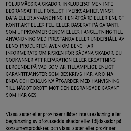
FÖLJDMÄSSIGA SKADOR, INKLUDERAT MEN INTE
BEGRÄNSAT TILL FÖRLUST I VERKSAMHET, VINST,
DATA ELLER ANVÄNDNING, I EN ÅTGÄRD ELLER ENLIGT
KONTRAKT ELLER FEL, ELLER BASERAT PÅ GARANTI,
SOM UPPKOMMER GENOM ELLER I ANSLUTNING TILL
ANVÄNDNING MED PRESTANDA ELLER UNDERHÅLL AV
BENQ-PRODUKTEN, ÄVEN OM BENQ HAR
INFORMERATS OM RISKEN FÖR SÅDANA SKADOR. DU
GODKÄNNER ATT REPARATION ELLER ERSÄTTNING,
BEROENDE PÅ VAD SOM ÄR TILLÄMPLIGT, ENLIGT
GARANTITJÄNSTER SOM BESKRIVS HÄR, ÄR DINA
ENDA OCH EXKLUSIVA ÅTGÄRDER MED HÄNVISNING
TILL NÅGOT BROTT MOT DEN BEGRÄNSADE GARANTI
SOM HÄR GES.
Vissa stater eller provinser tillåter inte uteslutning eller
begränsning av oförutsedda skador eller följdskador på
konsumentprodukter, och vissa stater eller provinser