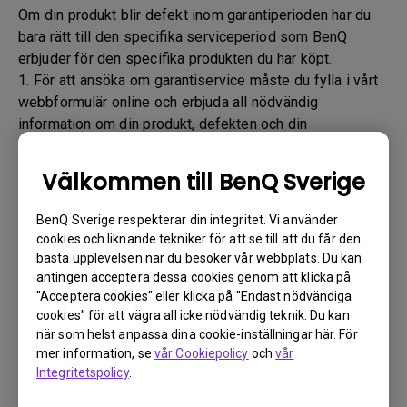
Om din produkt blir defekt inom garantiperioden har du
bara rätt till den specifika serviceperiod som BenQ
erbjuder för den specifika produkten du har köpt.
1. För att ansöka om garantiservice måste du fylla i vårt
webbformulär online och erbjuda all nödvändig
information om din produkt, defekten och din
kontaktinformation. Detta kan göras
via
www.benq.eu
eller BenQ-webbplatsen som är
Välkommen till BenQ Sverige
specifik för ditt land.
2. Du kommer sedan att kontaktas av det tekniska
BenQ Sverige respekterar din integritet. Vi använder
supportteamet för BenQ ("BenQ-teamet") via e-post.
cookies och liknande tekniker för att se till att du får den
BenQ-teamet provar felsökningssteg för att hjälpa dig
bästa upplevelsen när du besöker vår webbplats. Du kan
eller för att bekräfta defekten.
antingen acceptera dessa cookies genom att klicka på
"Acceptera cookies" eller klicka på "Endast nödvändiga
3. Så snart defekten har bekräftats av ombudet som
cookies" för att vägra all icke nödvändig teknik. Du kan
hanterar ditt ärende kommer ett RMA-nummer att
när som helst anpassa dina cookie-inställningar här. För
utfärdas för din produkt.
mer information, se
vår Cookiepolicy
och
vår
4. Du måste returnera produkten till BenQ om inte annat
Integritetspolicy
.
anges av BenQ till en BenQ auktoriserad