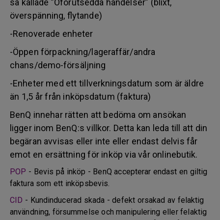
så kallade ”Oförutsedda händelser” (blixt,
överspänning, flytande)
-Renoverade enheter
-Öppen förpackning/lageraffär/andra
chans/demo-försäljning
-Enheter med ett tillverkningsdatum som är äldre
än 1,5 år från inköpsdatum (faktura)
BenQ innehar rätten att bedöma om ansökan
ligger inom BenQ:s villkor. Detta kan leda till att din
begäran avvisas eller inte eller endast delvis får
emot en ersättning för inköp via vår onlinebutik.
POP
- Bevis på inköp - BenQ accepterar endast en giltig
faktura som ett inköpsbevis.
CID
- Kundinducerad skada - defekt orsakad av felaktig
användning, försummelse och manipulering eller felaktig