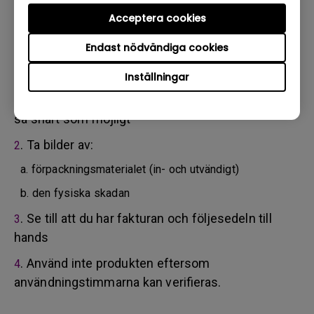
tjänsteleverantör. Om din produkt har levererats med
fysisk skada ber vi dig att ha följande information klar i
Acceptera cookies
förväg.
Endast nödvändiga cookies
Detta hjälper oss att förstå om skadorna har tillkommit
under transporten eller innan.
Inställningar
. Informera BenQ via webben eller återförsäljaren
1
så snart som möjligt
. Ta bilder av:
2
a. förpackningsmaterialet (in- och utvändigt)
b. den fysiska skadan
. Se till att du har fakturan och följesedeln till
3
hands
. Använd inte produkten eftersom
4
användningstimmarna kan verifieras.