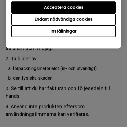
tjänsteleverantör. Om din produkt har levererats med
fysisk skada ber vi dig att ha följande information klar i
Acceptera cookies
förväg.
Endast nödvändiga cookies
Detta hjälper oss att förstå om skadorna har tillkommit
under transporten eller innan.
Inställningar
. Informera BenQ via webben eller återförsäljaren
1
så snart som möjligt
. Ta bilder av:
2
a. förpackningsmaterialet (in- och utvändigt)
b. den fysiska skadan
. Se till att du har fakturan och följesedeln till
3
hands
. Använd inte produkten eftersom
4
användningstimmarna kan verifieras.