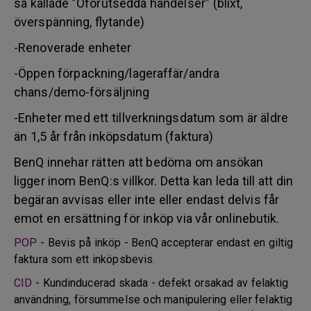
så kallade ”Oförutsedda händelser” (blixt,
överspänning, flytande)
-Renoverade enheter
-Öppen förpackning/lageraffär/andra
chans/demo-försäljning
-Enheter med ett tillverkningsdatum som är äldre
än 1,5 år från inköpsdatum (faktura)
BenQ innehar rätten att bedöma om ansökan
ligger inom BenQ:s villkor. Detta kan leda till att din
begäran avvisas eller inte eller endast delvis får
emot en ersättning för inköp via vår onlinebutik.
POP
- Bevis på inköp - BenQ accepterar endast en giltig
faktura som ett inköpsbevis.
CID
- Kundinducerad skada - defekt orsakad av felaktig
användning, försummelse och manipulering eller felaktig