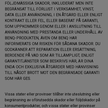
FÖLJDMÄSSIGA SKADOR, INKLUDERAT MEN INTE
BEGRÄNSAT TILL FÖRLUST I VERKSAMHET, VINST,
DATA ELLER ANVÄNDNING, I EN ÅTGÄRD ELLER ENLIGT
KONTRAKT ELLER FEL, ELLER BASERAT PÅ GARANTI,
SOM UPPKOMMER GENOM ELLER I ANSLUTNING TILL
ANVÄNDNING MED PRESTANDA ELLER UNDERHÅLL AV
BENQ-PRODUKTEN, ÄVEN OM BENQ HAR
INFORMERATS OM RISKEN FÖR SÅDANA SKADOR. DU
GODKÄNNER ATT REPARATION ELLER ERSÄTTNING,
BEROENDE PÅ VAD SOM ÄR TILLÄMPLIGT, ENLIGT
GARANTITJÄNSTER SOM BESKRIVS HÄR, ÄR DINA
ENDA OCH EXKLUSIVA ÅTGÄRDER MED HÄNVISNING
TILL NÅGOT BROTT MOT DEN BEGRÄNSADE GARANTI
SOM HÄR GES.
Vissa stater eller provinser tillåter inte uteslutning eller
begränsning av oförutsedda skador eller följdskador på
konsumentprodukter, och vissa stater eller provinser