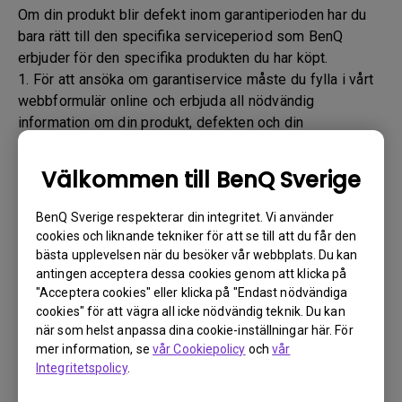
Om din produkt blir defekt inom garantiperioden har du
bara rätt till den specifika serviceperiod som BenQ
erbjuder för den specifika produkten du har köpt.
1. För att ansöka om garantiservice måste du fylla i vårt
webbformulär online och erbjuda all nödvändig
information om din produkt, defekten och din
kontaktinformation. Detta kan göras
via
www.benq.eu
eller BenQ-webbplatsen som är
Välkommen till BenQ Sverige
specifik för ditt land.
2. Du kommer sedan att kontaktas av det tekniska
BenQ Sverige respekterar din integritet. Vi använder
supportteamet för BenQ ("BenQ-teamet") via e-post.
cookies och liknande tekniker för att se till att du får den
BenQ-teamet provar felsökningssteg för att hjälpa dig
bästa upplevelsen när du besöker vår webbplats. Du kan
eller för att bekräfta defekten.
antingen acceptera dessa cookies genom att klicka på
"Acceptera cookies" eller klicka på "Endast nödvändiga
3. Så snart defekten har bekräftats av ombudet som
cookies" för att vägra all icke nödvändig teknik. Du kan
hanterar ditt ärende kommer ett RMA-nummer att
när som helst anpassa dina cookie-inställningar här. För
utfärdas för din produkt.
mer information, se
vår Cookiepolicy
och
vår
4. Du måste returnera produkten till BenQ om inte annat
Integritetspolicy
.
anges av BenQ till en BenQ auktoriserad