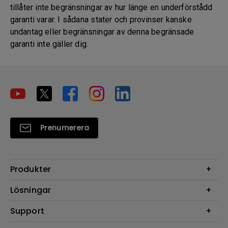
tillåter inte begränsningar av hur länge en underförstådd
garanti varar. I sådana stater och provinser kanske
undantag eller begränsningar av denna begränsade
garanti inte gäller dig.
Prenumerera
Produkter
Projektorer
Lösningar
Bildskärmar
Digital Display
Support
Belysning