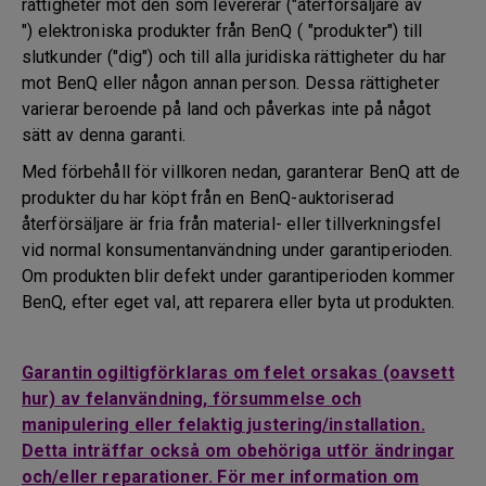
rättigheter mot den som levererar ("återförsäljare av
") elektroniska produkter från BenQ ( "produkter") till
slutkunder ("dig") och till alla juridiska rättigheter du har
mot BenQ eller någon annan person. Dessa rättigheter
varierar beroende på land och påverkas inte på något
sätt av denna garanti.
Med förbehåll för villkoren nedan, garanterar BenQ att de
produkter du har köpt från en BenQ-auktoriserad
återförsäljare är fria från material- eller tillverkningsfel
vid normal konsumentanvändning under garantiperioden.
Om produkten blir defekt under garantiperioden kommer
BenQ, efter eget val, att reparera eller byta ut produkten.
Garantin ogiltigförklaras om felet orsakas (oavsett
hur) av felanvändning, försummelse och
manipulering eller felaktig justering/installation.
Detta inträffar också om obehöriga utför ändringar
och/eller reparationer. För mer information om