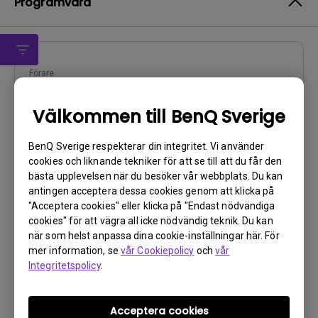
Programvara
Förare
G950A Driver
Välkommen till BenQ Sverige
OS:
Windows7|WindowVista|WinXP
Operativsystemversion:
BenQ Sverige respekterar din integritet. Vi använder
Version:
0
cookies och liknande tekniker för att se till att du får den
bästa upplevelsen när du besöker vår webbplats. Du kan
Uppdatera:
2011/09/22
antingen acceptera dessa cookies genom att klicka på
Filstorlek:
8.83 KB
"Acceptera cookies" eller klicka på "Endast nödvändiga
cookies" för att vägra all icke nödvändig teknik. Du kan
Ladda ner
när som helst anpassa dina cookie-inställningar här. För
mer information, se
vår Cookiepolicy
och
vår
Integritetspolicy
.
Genom att använda någon av ovanstående programvaror
Acceptera cookies
godkänner du
villkoren i vårt licensavtal för