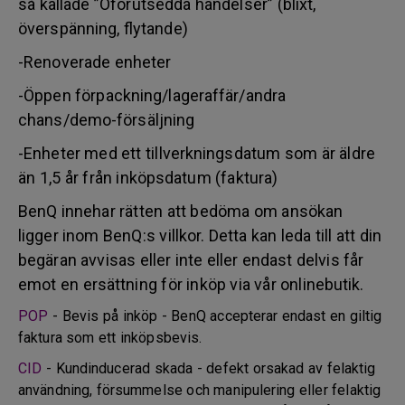
så kallade ”Oförutsedda händelser” (blixt,
överspänning, flytande)
-Renoverade enheter
-Öppen förpackning/lageraffär/andra
chans/demo-försäljning
-Enheter med ett tillverkningsdatum som är äldre
än 1,5 år från inköpsdatum (faktura)
BenQ innehar rätten att bedöma om ansökan
ligger inom BenQ:s villkor. Detta kan leda till att din
begäran avvisas eller inte eller endast delvis får
emot en ersättning för inköp via vår onlinebutik.
POP
- Bevis på inköp - BenQ accepterar endast en giltig
faktura som ett inköpsbevis.
CID
- Kundinducerad skada - defekt orsakad av felaktig
användning, försummelse och manipulering eller felaktig