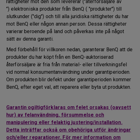
rättigheter mot den som levererar ("återförsäljare av
") elektroniska produkter från BenQ ( "produkter") till
slutkunder ("dig") och till alla juridiska rättigheter du har
mot BenQ eller någon annan person. Dessa rättigheter
varierar beroende på land och påverkas inte på något
sätt av denna garanti.
Med förbehåll för villkoren nedan, garanterar BenQ att de
produkter du har köpt från en BenQ-auktoriserad
återförsäljare är fria från material- eller tillverkningsfel
vid normal konsumentanvändning under garantiperioden.
Om produkten blir defekt under garantiperioden kommer
BenQ, efter eget val, att reparera eller byta ut produkten.
Garantin ogiltigförklaras om felet orsakas (oavsett
hur) av felanvändning, försummelse och
manipulering eller felaktig justering/installation.
Detta inträffar också om obehöriga utför ändringar
och/eller reparationer. För mer information om