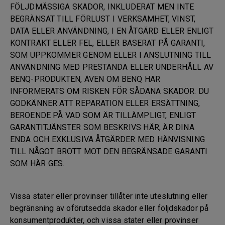
FÖLJDMÄSSIGA SKADOR, INKLUDERAT MEN INTE
BEGRÄNSAT TILL FÖRLUST I VERKSAMHET, VINST,
DATA ELLER ANVÄNDNING, I EN ÅTGÄRD ELLER ENLIGT
KONTRAKT ELLER FEL, ELLER BASERAT PÅ GARANTI,
SOM UPPKOMMER GENOM ELLER I ANSLUTNING TILL
ANVÄNDNING MED PRESTANDA ELLER UNDERHÅLL AV
BENQ-PRODUKTEN, ÄVEN OM BENQ HAR
INFORMERATS OM RISKEN FÖR SÅDANA SKADOR. DU
GODKÄNNER ATT REPARATION ELLER ERSÄTTNING,
BEROENDE PÅ VAD SOM ÄR TILLÄMPLIGT, ENLIGT
GARANTITJÄNSTER SOM BESKRIVS HÄR, ÄR DINA
ENDA OCH EXKLUSIVA ÅTGÄRDER MED HÄNVISNING
TILL NÅGOT BROTT MOT DEN BEGRÄNSADE GARANTI
SOM HÄR GES.
Vissa stater eller provinser tillåter inte uteslutning eller
begränsning av oförutsedda skador eller följdskador på
konsumentprodukter, och vissa stater eller provinser