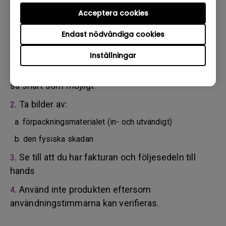
tjänsteleverantör. Om din produkt har levererats med
fysisk skada ber vi dig att ha följande information klar i
Acceptera cookies
förväg.
Endast nödvändiga cookies
Detta hjälper oss att förstå om skadorna har tillkommit
under transporten eller innan.
Inställningar
. Informera BenQ via webben eller återförsäljaren
1
så snart som möjligt
. Ta bilder av:
2
a. förpackningsmaterialet (in- och utvändigt)
b. den fysiska skadan
. Se till att du har fakturan och följesedeln till
3
hands
. Använd inte produkten eftersom
4
användningstimmarna kan verifieras.