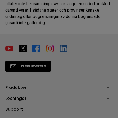
tillåter inte begränsningar av hur länge en underförstådd
garanti varar. I sådana stater och provinser kanske
undantag eller begränsningar av denna begränsade
garanti inte gäller dig.
Prenumerera
Produkter
Projektorer
Lösningar
Bildskärmar
Digital Display
Support
Belysning