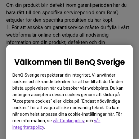
Om din produkt blir defekt inom garantiperioden har du
bara rätt till den specifika serviceperiod som BenQ
erbjuder för den specifika produkten du har köpt.
1. För att ansöka om garantiservice måste du fylla i vårt
webbformulär online och erbjuda all nödvändig
information om din produkt, defekten och din
kontaktinformation. Detta kan göras
via
www.benq.eu
eller BenQ-webbplatsen som är
Välkommen till BenQ Sverige
specifik för ditt land.
2. Du kommer sedan att kontaktas av det tekniska
BenQ Sverige respekterar din integritet. Vi använder
supportteamet för BenQ ("BenQ-teamet") via e-post.
cookies och liknande tekniker för att se till att du får den
BenQ-teamet provar felsökningssteg för att hjälpa dig
bästa upplevelsen när du besöker vår webbplats. Du kan
eller för att bekräfta defekten.
antingen acceptera dessa cookies genom att klicka på
"Acceptera cookies" eller klicka på "Endast nödvändiga
3. Så snart defekten har bekräftats av ombudet som
cookies" för att vägra all icke nödvändig teknik. Du kan
hanterar ditt ärende kommer ett RMA-nummer att
när som helst anpassa dina cookie-inställningar här. För
utfärdas för din produkt.
mer information, se
vår Cookiepolicy
och
vår
4. Du måste returnera produkten till BenQ om inte annat
Integritetspolicy
.
anges av BenQ till en BenQ auktoriserad