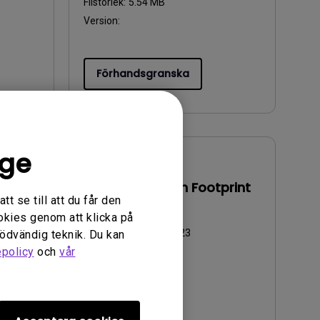
Filstorlek:
5.54 MB
Version:
Förhandsgranska
ige
Användarhandbok
ate
Product Carbon Footprint
t se till att du får den
Statement
okies genom att klicka på
Uppdatera:
2026/07/23
nödvändig teknik. Du kan
epolicy
och
vår
Språk:
General
Filstorlek:
22.56 KB
Version: