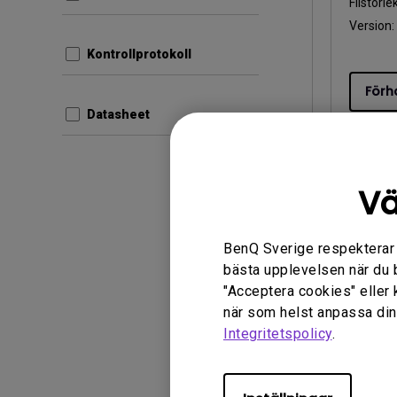
Filstorle
Version
Kontrollprotokoll
Förh
Datasheet
Vä
Användar
FCC S
BenQ Sverige respekterar di
Decla
bästa upplevelsen när du 
Confo
"Acceptera cookies" eller 
Uppdate
när som helst anpassa dina
Integritetspolicy
.
Språk:
E
Filstorle
Version: