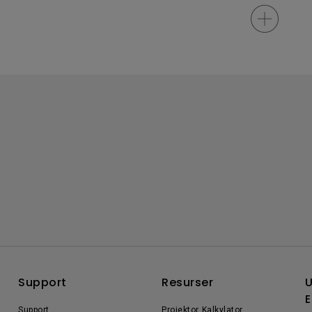
Support
Resurser
U
E
Support
Projektor Kalkylator