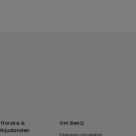
tforska &
Om BenQ
rbjudanden
Företagets introduktion