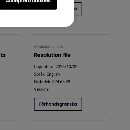
Acceptera cookies
Förhandsgranska
Användarhandbok
ts
Resolution file
Uppdatera:
2025/10/09
Språk:
English
Filstorlek:
374.65 KB
Version:
Förhandsgranska