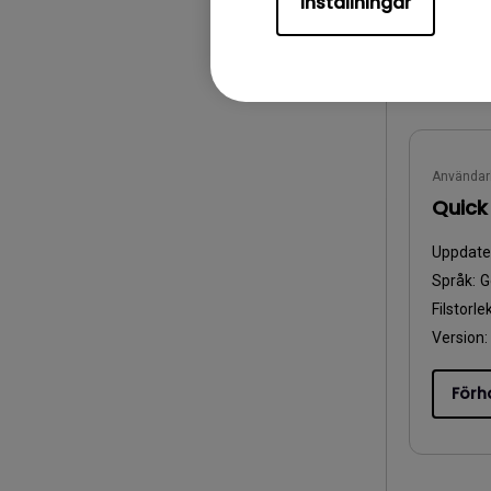
Inställningar
Förh
Användar
Quick
Uppdate
Språk:
G
Filstorle
Version:
Förh