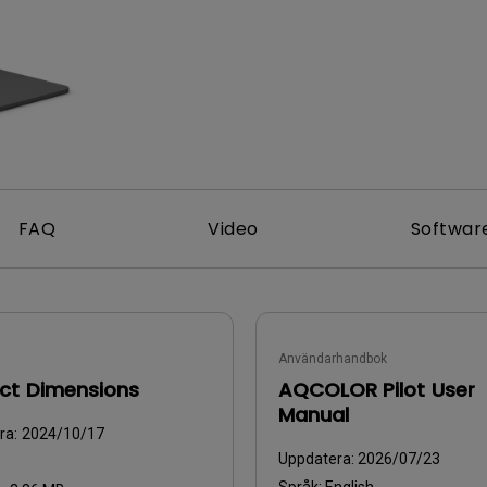
Med Höjdjusteringsstativ
Med Low Input Lag
FAQ
Video
Softwar
Användarhandbok
ct Dimensions
AQCOLOR Pilot User
Manual
ra:
2024/10/17
Uppdatera:
2026/07/23