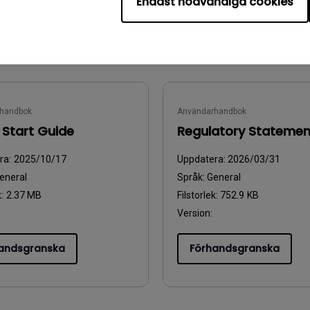
Endast nödvändiga cookies
andsgranska
Förhandsgranska
handbok
Användarhandbok
 Start Guide
Regulatory Statemen
ra:
2025/10/17
Uppdatera:
2026/03/31
eneral
Språk:
General
k:
2.37 MB
Filstorlek:
752.9 KB
Version:
andsgranska
Förhandsgranska