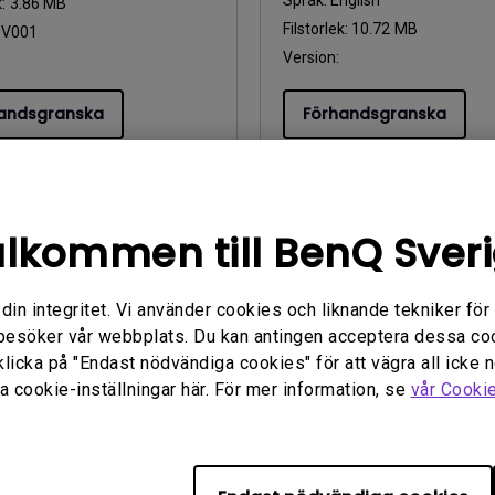
Språk:
English
k:
3.86 MB
Filstorlek:
10.72 MB
:
V001
Version:
andsgranska
Förhandsgranska
lkommen till BenQ Sver
handbok
Användarhandbok
DoC (Supplier's
Palette Master Ultim
n integritet. Vi använder cookies och liknande tekniker för at
ration of
User Manual
besöker vår webbplats. Du kan antingen acceptera dessa co
rmity)-T
Uppdatera:
2026/06/02
klicka på "Endast nödvändiga cookies" för att vägra all icke 
ra:
2025/01/24
 cookie-inställningar här. För mer information, se
vår Cooki
Språk:
English
nglish
Filstorlek:
8.02 MB
k:
236.56 KB
Version: