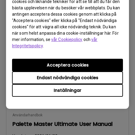
cookies och liknande tekniker för att se till att du får den
bästa upplevelsen när du besöker vår webbplats. Du kan
antingen acceptera dessa cookies genom att klicka på
Användarhandbok
"Acceptera cookies" eller klicka på "Endast nödvändiga
ICC Profile Installation Guide
cookies" för att vägra all icke nödvändig teknik. Du kan
när som helst anpassa dina cookie-inställningar här. För
mer information, se
vår Cookiepolicy
och
vår
Uppdatera:
2024/01/23
Integritetspolicy
.
Språk:
English
Filstorlek:
494.54 KB
Version:
Acceptera cookies
Endast nödvändiga cookies
Förhandsgranska
Inställningar
Användarhandbok
Palette Master Ultimate User Manual