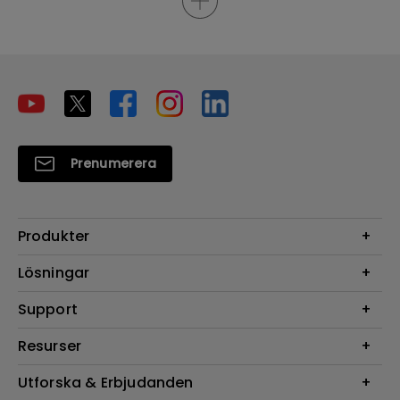
Prenumerera
Produkter
Projektorer
Lösningar
Bildskärmar
Digital Display
Support
Belysning
Högtalare
Support
Resurser
FAQ Sök
Projektor Kalkylator
Utforska & Erbjudanden
Hämta Sök