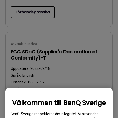
Förhandsgranska
Användarhandbok
FCC SDoC (Supplier's Declaration of
Conformity)-T
Uppdatera:
2022/02/18
Språk:
English
Filstorlek:
199.62 KB
Version:
Välkommen till BenQ Sverige
Förhandsgranska
BenQ Sverige respekterar din integritet. Vi använder