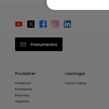
Prenumerera
Produkter
Lösningar
Projektorer
Digital Display
Bildskärmar
Belysning
Högtalare