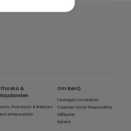
tforska &
Om BenQ
rbjudanden
Företagets introduktion
vents, Promotions & Webinars
Corporate Social Responsibility
enQ-ambassadörer
Hållbarhet
Nyheter