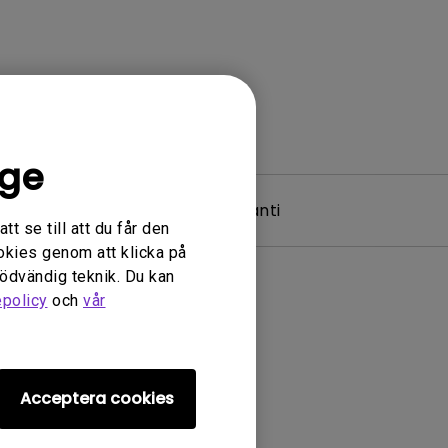
ige
 & Driver
Garanti
t se till att du får den
okies genom att klicka på
nödvändig teknik. Du kan
epolicy
och
vår
ivrutin
Acceptera cookies