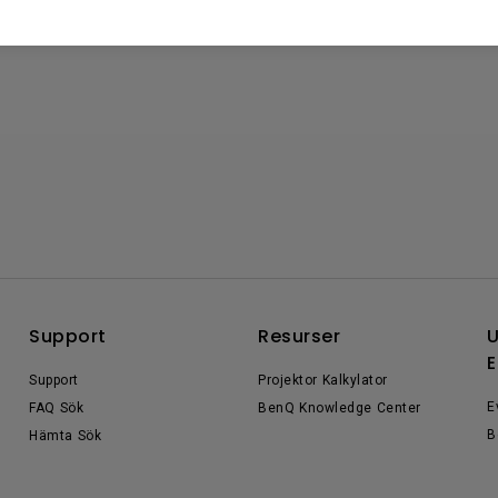
Support
Resurser
U
E
Support
Projektor Kalkylator
E
FAQ Sök
BenQ Knowledge Center
B
Hämta Sök