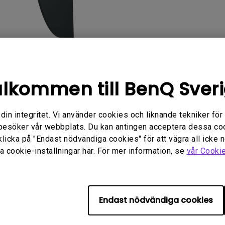
Med Höjdjusteringsstativ
Med Low Input Lag
lkommen till BenQ Sver
FAQ
Video
Software
n integritet. Vi använder cookies och liknande tekniker för at
besöker vår webbplats. Du kan antingen acceptera dessa co
klicka på "Endast nödvändiga cookies" för att vägra all icke 
 cookie-inställningar här. För mer information, se
vår Cooki
relaterad programvara och dr
Endast nödvändiga cookies