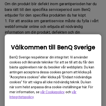
Om din produkt blir defekt inom garantiperioden har du
bara rätt till den specifika serviceperiod som BenQ
erbjuder för den specifika produkten du har köpt.
1. För att ansöka om garantiservice måste du fylla i vårt
webbformulär online och erbjuda all nödvändig
information om din produkt, defekten och din
kontaktinformation. Detta kan göras
via
www.benq.eu
eller BenQ-webbplatsen som är
Välkommen till BenQ Sverige
specifik för ditt land.
2. Du kommer sedan att kontaktas av det tekniska
BenQ Sverige respekterar din integritet. Vi använder
supportteamet för BenQ ("BenQ-teamet") via e-post.
cookies och liknande tekniker för att se till att du får den
BenQ-teamet provar felsökningssteg för att hjälpa dig
bästa upplevelsen när du besöker vår webbplats. Du kan
eller för att bekräfta defekten.
antingen acceptera dessa cookies genom att klicka på
"Acceptera cookies" eller klicka på "Endast nödvändiga
3. Så snart defekten har bekräftats av ombudet som
cookies" för att vägra all icke nödvändig teknik. Du kan
hanterar ditt ärende kommer ett RMA-nummer att
när som helst anpassa dina cookie-inställningar här. För
utfärdas för din produkt.
mer information, se
vår Cookiepolicy
och
vår
4. Du måste returnera produkten till BenQ om inte annat
Integritetspolicy
.
anges av BenQ till en BenQ auktoriserad