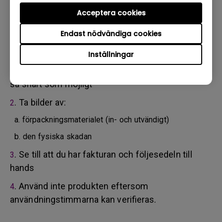
tjänsteleverantör. Om din produkt har levererats med
fysisk skada ber vi dig att ha följande information klar i
Acceptera cookies
förväg.
Endast nödvändiga cookies
Detta hjälper oss att förstå om skadorna har tillkommit
under transporten eller innan.
Inställningar
. Informera BenQ via webben eller återförsäljaren
1
så snart som möjligt
. Ta bilder av:
2
a. förpackningsmaterialet (in- och utvändigt)
b. den fysiska skadan
. Se till att du har fakturan och följesedeln till
3
hands
. Använd inte produkten eftersom
4
användningstimmarna kan verifieras.