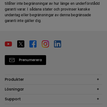
tillåter inte begränsningar av hur länge en underförstådd
garanti varar. I sådana stater och provinser kanske
undantag eller begränsningar av denna begränsade
garanti inte gäller dig.
Prenumerera
Produkter
Projektorer
Lösningar
Bildskärmar
Digital Display
Support
Belysning