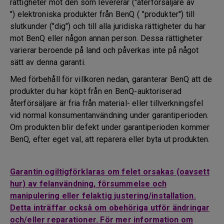
rättigheter mot den som levererar ("återförsäljare av
") elektroniska produkter från BenQ ( "produkter") till
slutkunder ("dig") och till alla juridiska rättigheter du har
mot BenQ eller någon annan person. Dessa rättigheter
varierar beroende på land och påverkas inte på något
sätt av denna garanti.
Med förbehåll för villkoren nedan, garanterar BenQ att de
produkter du har köpt från en BenQ-auktoriserad
återförsäljare är fria från material- eller tillverkningsfel
vid normal konsumentanvändning under garantiperioden.
Om produkten blir defekt under garantiperioden kommer
BenQ, efter eget val, att reparera eller byta ut produkten.
Garantin ogiltigförklaras om felet orsakas (oavsett
hur) av felanvändning, försummelse och
manipulering eller felaktig justering/installation.
Detta inträffar också om obehöriga utför ändringar
och/eller reparationer. För mer information om