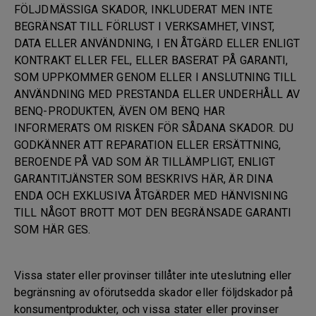
FÖLJDMÄSSIGA SKADOR, INKLUDERAT MEN INTE
BEGRÄNSAT TILL FÖRLUST I VERKSAMHET, VINST,
DATA ELLER ANVÄNDNING, I EN ÅTGÄRD ELLER ENLIGT
KONTRAKT ELLER FEL, ELLER BASERAT PÅ GARANTI,
SOM UPPKOMMER GENOM ELLER I ANSLUTNING TILL
ANVÄNDNING MED PRESTANDA ELLER UNDERHÅLL AV
BENQ-PRODUKTEN, ÄVEN OM BENQ HAR
INFORMERATS OM RISKEN FÖR SÅDANA SKADOR. DU
GODKÄNNER ATT REPARATION ELLER ERSÄTTNING,
BEROENDE PÅ VAD SOM ÄR TILLÄMPLIGT, ENLIGT
GARANTITJÄNSTER SOM BESKRIVS HÄR, ÄR DINA
ENDA OCH EXKLUSIVA ÅTGÄRDER MED HÄNVISNING
TILL NÅGOT BROTT MOT DEN BEGRÄNSADE GARANTI
SOM HÄR GES.
Vissa stater eller provinser tillåter inte uteslutning eller
begränsning av oförutsedda skador eller följdskador på
konsumentprodukter, och vissa stater eller provinser