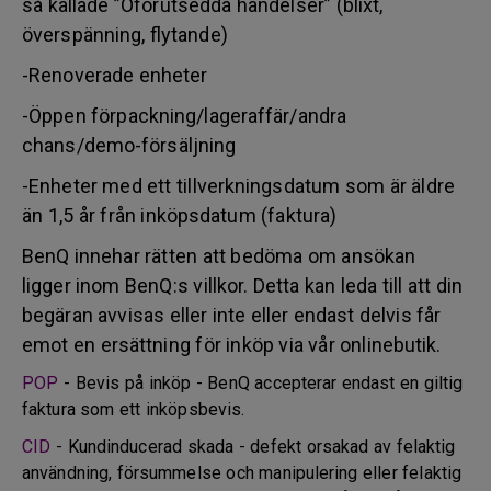
så kallade ”Oförutsedda händelser” (blixt,
överspänning, flytande)
-Renoverade enheter
-Öppen förpackning/lageraffär/andra
chans/demo-försäljning
-Enheter med ett tillverkningsdatum som är äldre
än 1,5 år från inköpsdatum (faktura)
BenQ innehar rätten att bedöma om ansökan
ligger inom BenQ:s villkor. Detta kan leda till att din
begäran avvisas eller inte eller endast delvis får
emot en ersättning för inköp via vår onlinebutik.
POP
- Bevis på inköp - BenQ accepterar endast en giltig
faktura som ett inköpsbevis.
CID
- Kundinducerad skada - defekt orsakad av felaktig
användning, försummelse och manipulering eller felaktig