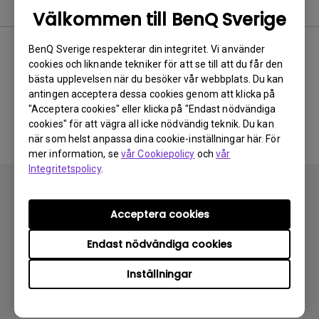
FAQ
Välkommen till BenQ Sverige
BenQ Sverige respekterar din integritet. Vi använder
cookies och liknande tekniker för att se till att du får den
Inga relaterade vanliga
bästa upplevelsen när du besöker vår webbplats. Du kan
antingen acceptera dessa cookies genom att klicka på
frågor
"Acceptera cookies" eller klicka på "Endast nödvändiga
cookies" för att vägra all icke nödvändig teknik. Du kan
när som helst anpassa dina cookie-inställningar här. För
mer information, se
vår Cookiepolicy
och
vår
Integritetspolicy
.
Acceptera cookies
Endast nödvändiga cookies
Prenumerera
Inställningar
Produkter