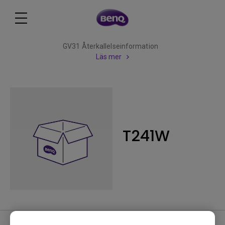
GV31 Återkallelseinformation
Läs mer
T241W