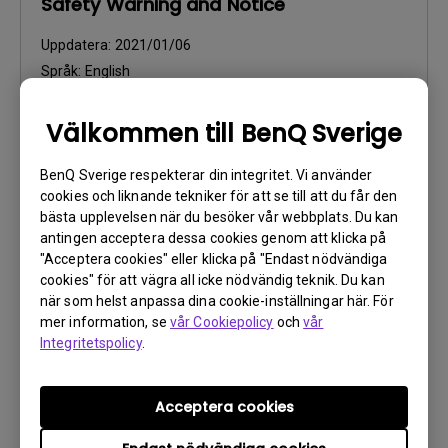
Safety Warning and Notice
Uppdatera:
2021/01/06
Språk:
English
Filstorlek:
54.87 KB
Version:
Välkommen till BenQ Sverige
Förhandsgranska
BenQ Sverige respekterar din integritet. Vi använder
cookies och liknande tekniker för att se till att du får den
bästa upplevelsen när du besöker vår webbplats. Du kan
antingen acceptera dessa cookies genom att klicka på
"Acceptera cookies" eller klicka på "Endast nödvändiga
cookies" för att vägra all icke nödvändig teknik. Du kan
Användarhandbok
när som helst anpassa dina cookie-inställningar här. För
Safety Warning and Notice
mer information, se
vår Cookiepolicy
och
vår
Integritetspolicy
.
Uppdatera:
2021/01/06
Språk:
Swedish
Acceptera cookies
Filstorlek:
159.44 KB
Version: