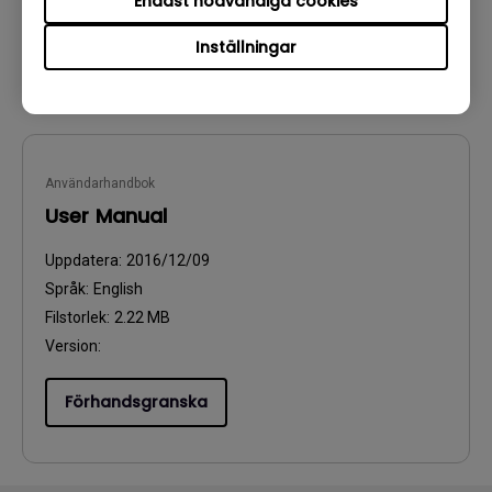
Endast nödvändiga cookies
Inställningar
Förhandsgranska
Användarhandbok
User Manual
Uppdatera:
2016/12/09
Språk:
English
Filstorlek:
2.22 MB
Version:
Förhandsgranska