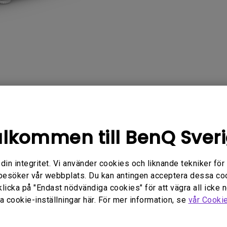
Med Höjdjusteringsstativ
Med Low Input Lag
Garanti
Användarhandbok
lkommen till BenQ Sver
n integritet. Vi använder cookies och liknande tekniker för at
besöker vår webbplats. Du kan antingen acceptera dessa co
klicka på "Endast nödvändiga cookies" för att vägra all icke 
 cookie-inställningar här. För mer information, se
vår Cooki