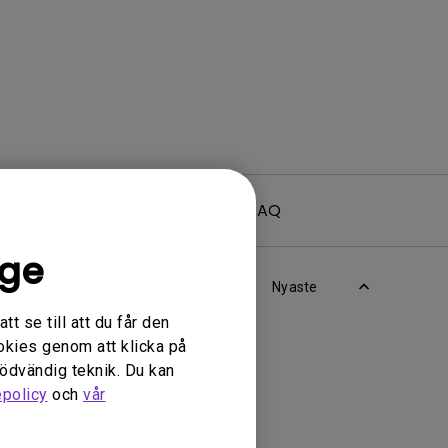
Video
FAQ
ige
Nyaste
t se till att du får den
okies genom att klicka på
nödvändig teknik. Du kan
epolicy
och
vår