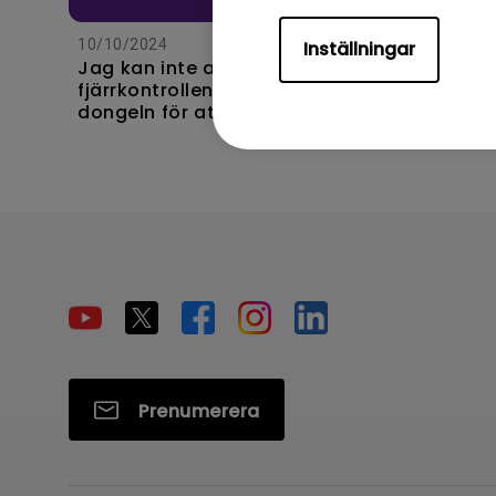
10/10/2024
Inställningar
Jag kan inte använda
fjärrkontrollen till Android TV-
dongeln för att styra Android
TV-systemet eller min
projektor? Hur kan jag åtgärda
det?
Prenumerera