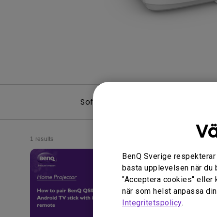
Software & Driver
Vä
1 results
BenQ Sverige respekterar di
bästa upplevelsen när du 
"Acceptera cookies" eller 
när som helst anpassa dina
Integritetspolicy
.