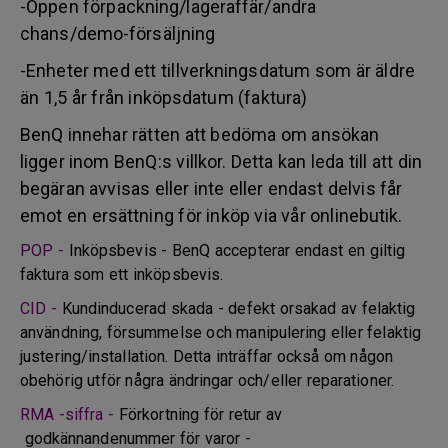
-Öppen förpackning/lageraffär/andra
chans/demo-försäljning
-Enheter med ett tillverkningsdatum som är äldre
än 1,5 år från inköpsdatum (faktura)
BenQ innehar rätten att bedöma om ansökan
ligger inom BenQ:s villkor. Detta kan leda till att din
begäran avvisas eller inte eller endast delvis får
emot en ersättning för inköp via vår onlinebutik.
POP -
Inköpsbevis - BenQ accepterar endast en giltig
faktura som ett inköpsbevis.
CID -
Kundinducerad skada - defekt orsakad av felaktig
användning, försummelse och manipulering eller felaktig
justering/installation. Detta inträffar också om någon
obehörig utför några ändringar och/eller reparationer.
RMA -siffra -
Förkortning för retur av
godkännandenummer för varor -