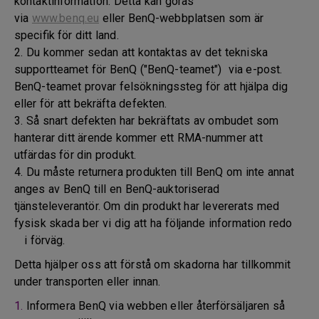
kontaktinformation. Detta kan göras
via
www.benq.eu
eller BenQ-webbplatsen som är
specifik för ditt land.
2. Du kommer sedan att kontaktas av det tekniska
supportteamet för BenQ ("BenQ-teamet") via e-post.
BenQ-teamet provar felsökningssteg för att hjälpa dig
eller för att bekräfta defekten.
3. Så snart defekten har bekräftats av ombudet som
hanterar ditt ärende kommer ett RMA-nummer att
utfärdas för din produkt.
4. Du måste returnera produkten till BenQ om inte annat
anges av BenQ till en BenQ-auktoriserad
tjänsteleverantör. Om din produkt har levererats med
fysisk skada ber vi dig att ha följande information redo
i förväg.
Detta hjälper oss att förstå om skadorna har tillkommit
under transporten eller innan.
1.
Informera BenQ via webben eller återförsäljaren så