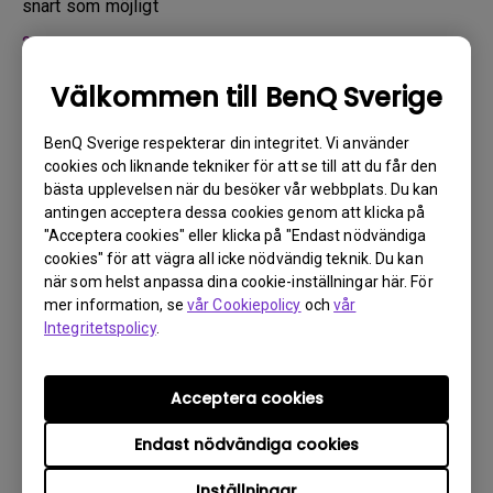
snart som möjligt
2.
Ta bilder av:
a. förpackningsmaterialet (in- och utvändigt)
Välkommen till BenQ Sverige
b. den fysiska skadan
BenQ Sverige respekterar din integritet. Vi använder
3.
Se till att du har fakturan och följesedeln till hands
cookies och liknande tekniker för att se till att du får den
bästa upplevelsen när du besöker vår webbplats. Du kan
4.
Använd inte produkten eftersom användningstimmarna
antingen acceptera dessa cookies genom att klicka på
kan verifieras.
"Acceptera cookies" eller klicka på "Endast nödvändiga
cookies" för att vägra all icke nödvändig teknik. Du kan
när som helst anpassa dina cookie-inställningar här. För
Garantibegränsning
mer information, se
vår Cookiepolicy
och
vår
Integritetspolicy
.
Lampans (här kallad ljuskälla) garanti baseras på
ljuskällans typ och är begränsad till:
Acceptera cookies
· Lampans (UHP) ljuskälla: 1 år eller 2000 timmar/
3 år eller 3000 timmar (motsvarande lamptimmar,
Endast nödvändiga cookies
beror på modell, se produktsidan eller kontakta
Inställningar