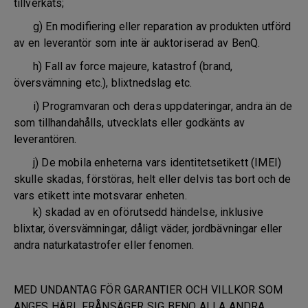
tillverkats;
g) En modifiering eller reparation av produkten utförd
av en leverantör som inte är auktoriserad av BenQ.
h) Fall av force majeure, katastrof (brand,
översvämning etc.), blixtnedslag etc.
i) Programvaran och deras uppdateringar, andra än de
som tillhandahålls, utvecklats eller godkänts av
leverantören.
j) De mobila enheterna vars identitetsetikett (IMEI)
skulle skadas, förstöras, helt eller delvis tas bort och de
vars etikett inte motsvarar enheten.
k) skadad av en oförutsedd händelse, inklusive
blixtar, översvämningar, dåligt väder, jordbävningar eller
andra naturkatastrofer eller fenomen.
MED UNDANTAG FÖR GARANTIER OCH VILLKOR SOM
ANGES HÄRI, FRÅNSÄGER SIG BENQ ALLA ANDRA