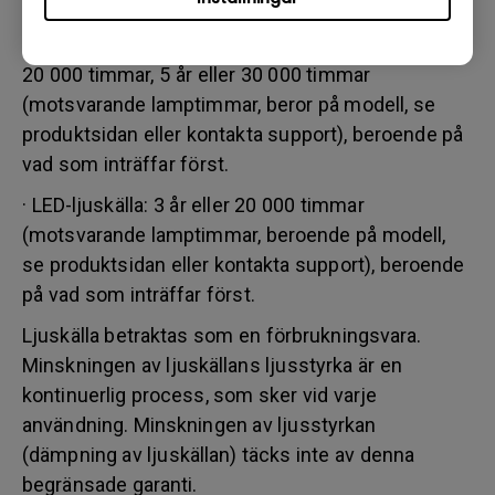
support), beroende på vad som inträffar först.
· Laserljuskälla: 2 år eller 10 000 timmar, 3 år eller
20 000 timmar, 5 år eller 30 000 timmar
(motsvarande lamptimmar, beror på modell, se
produktsidan eller kontakta support), beroende på
vad som inträffar först.
· LED-ljuskälla: 3 år eller 20 000 timmar
(motsvarande lamptimmar, beroende på modell,
se produktsidan eller kontakta support), beroende
på vad som inträffar först.
Ljuskälla betraktas som en förbrukningsvara.
Minskningen av ljuskällans ljusstyrka är en
kontinuerlig process, som sker vid varje
användning. Minskningen av ljusstyrkan
(dämpning av ljuskällan) täcks inte av denna
begränsade garanti.