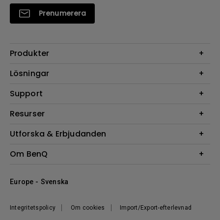
Prenumerera
Produkter
Projektorer
Lösningar
Bildskärmar
Digital Display
Support
Belysning
Högtalare
Support
Resurser
FAQ Sök
Projektor Kalkylator
Utforska & Erbjudanden
Hämta Sök
BenQ Knowledge Center
Events, Promotions & Webinars
Om BenQ
BenQ-ambassadörer
Företagets introduktion
Europe - Svenska
Corporate Social Responsibility
Hållbarhet
Integritetspolicy
Om cookies
Import/Export-efterlevnad
Nyheter