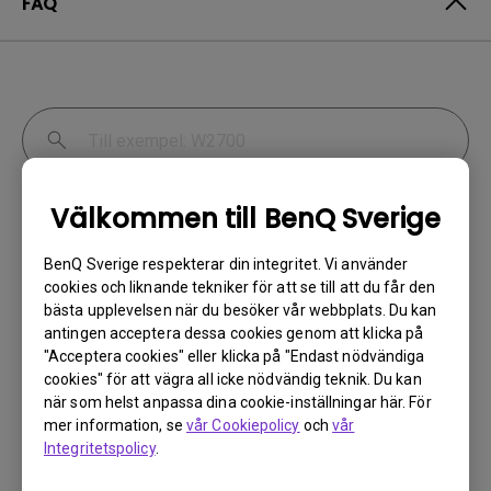
FAQ
Välkommen till BenQ Sverige
Visa
Inställning
Externa enheter
BenQ Sverige respekterar din integritet. Vi använder
cookies och liknande tekniker för att se till att du får den
bästa upplevelsen när du besöker vår webbplats. Du kan
antingen acceptera dessa cookies genom att klicka på
Färgdjupet i OSD-menyn är felaktigt, hur
"Acceptera cookies" eller klicka på "Endast nödvändiga
cookies" för att vägra all icke nödvändig teknik. Du kan
kan jag åtgärda detta?
när som helst anpassa dina cookie-inställningar här. För
mer information, se
vår Cookiepolicy
och
vår
Jag kan inte använda fjärrkontrollen till
Integritetspolicy
.
Android TV-dongeln för att styra Android