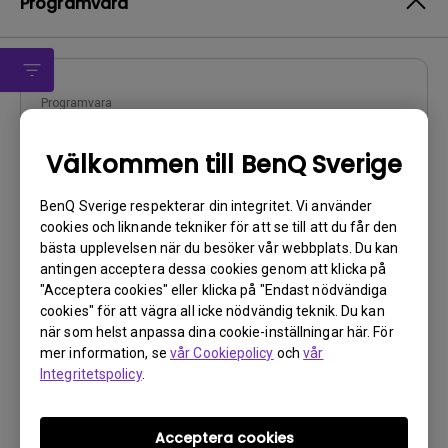
Programvara
Programvara
DMS Local WW
Välkommen till BenQ Sverige
OS:
Windows
Operativsystemversion:
BenQ Sverige respekterar din integritet. Vi använder
Version:
V 3.2.9.0
cookies och liknande tekniker för att se till att du får den
bästa upplevelsen när du besöker vår webbplats. Du kan
Uppdatera:
2025/07/10
antingen acceptera dessa cookies genom att klicka på
Filstorlek:
88.61 MB
"Acceptera cookies" eller klicka på "Endast nödvändiga
cookies" för att vägra all icke nödvändig teknik. Du kan
Ladda ner
när som helst anpassa dina cookie-inställningar här. För
mer information, se
vår Cookiepolicy
och
vår
Integritetspolicy
.
Genom att använda någon av ovanstående programvaror
Acceptera cookies
godkänner du
villkoren i vårt licensavtal för