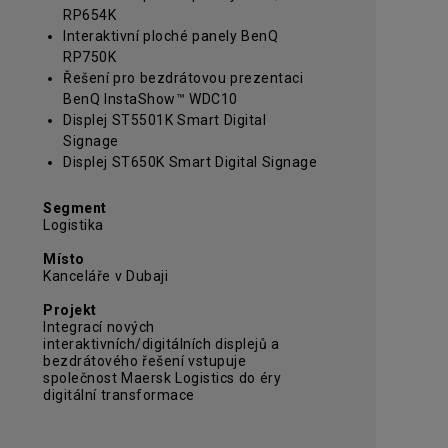
RP654K
Interaktivní ploché panely BenQ
RP750K
Řešení pro bezdrátovou prezentaci
BenQ InstaShow™ WDC10
Displej ST5501K Smart Digital
Signage
Displej ST650K Smart Digital Signage
Segment
Logistika
Místo
Kanceláře v Dubaji
Projekt
Integrací nových
interaktivních/digitálních displejů a
bezdrátového řešení vstupuje
společnost Maersk Logistics do éry
digitální transformace