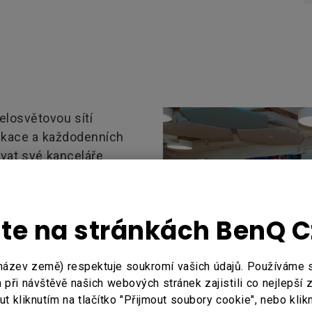
losvětovou sítí
ikace a každodenních
ovat své kanceláře
ezentaci obsahu. Jejím
ploché panely do všech
áci, interaktivitu a
jte na stránkách BenQ 
účastníky.
sk širokou škálu
název země) respektuje soukromí vašich údajů. Používáme
ivní ploché panely a
při návštěvě našich webových stránek zajistili co nejlepší 
stí, digitální displeje
 kliknutím na tlačítko "Přijmout soubory cookie", nebo klik