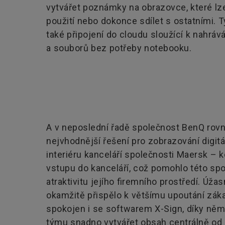
vytvářet poznámky na obrazovce, které lze
použití nebo dokonce sdílet s ostatními. T
také připojení do cloudu sloužící k nahráv
a souborů bez potřeby notebooku.
A v neposlední řadě společnost BenQ rovn
nejvhodnější řešení pro zobrazování digit
interiéru kanceláří společnosti Maersk – k
vstupu do kanceláří, což pomohlo této spo
atraktivitu jejího firemního prostředí. Úžas
okamžitě přispělo k většímu upoutání záka
spokojen i se softwarem X-Sign, díky ně
týmu snadno vytvářet obsah centrálně od 