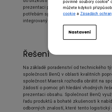
do blízkosti vchodů a moderní technologi
povinné soubory cookie" 
prezentaci podporující spolupráci. Tyto pr
můžete kdykoli přizpůsobi
cookie
a
Zásadách ochran
potřebám společnosti Maersk v podobě za
integrovaných zobrazovacích řešení v rám
Nastavení
Řešení
Na základě poradenství od technického t
společnosti BenQ v oblasti kvalitních pop
společnost Maersk rozhodla obrátit na s
žádostí o pomoc při hledání vhodných řeš
prezentaci obsahu. Společnost BenQ využi
řadu produktů a bohaté zkušenosti k nabíd
odborných znalostí, které tento logistický