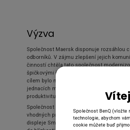
Výzva
Společnost Maersk disponuje rozsáhlou ce
odborníků. V zájmu zlepšení jejich komun
činností chtěla tato společnost moderniz
špičkovými řešeními pro zobrazování a pr
cílem bylo nainstalovat nové interaktivní 
jednacích místností a zajistit větší spolupr
Víte
produktivitu na poradách pro všechny její 
Společnost BenQ nabídla společnosti Maer
Společnost BenQ (vložte 
vhodných produktů, jako například interakt
technologie, abychom vám 
displeje Smart Signage do jednacích místno
cookie můžete buď přijmout