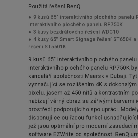
Použitá řešení BenQ
● 9 kusů 65" interaktivního plochého panelu
interaktivního plochého panelu RP750K
● 3 kusy bezdrátového řešení WDC10
● 4 kusy 65" Smart Signage řešení ST650K a
řešení ST5501K
9 kusů 65" interaktivního plochého panel
interaktivního plochého panelu RP750K by
kanceláří společnosti Maersk v Dubaji. Tyt
vyznačující se rozlišením 4K s dokonalý
pixelu, jasem až 450 nitů a kontrastním 
nabízejí věrný obraz se zářivými barvami i
prostředí podporujícího spolupráci. Mod
disponují celou řadou funkcí usnadňujícíc
jež jsou optimální pro moderní zasedací mí
software EZWrite od společnosti BenQ u