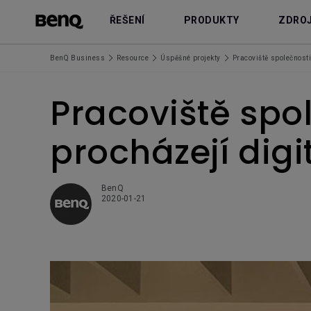
ŘEŠENÍ
PRODUKTY
ZDRO
BenQ Business
Resource
Úspěšné projekty
Pracoviště společnost
Pracoviště spo
procházejí digi
BenQ
2020-01-21