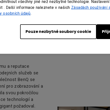
i pro bezdrátovou
odmítnout všechny jiné než nezbytné technologie. Nastavení
odukty vyhovují
t . Další informace naleznete v našich
Zásadách používání 
y osobních údajů
.
vádění plně
ci celého pracoviště.
Pouze nezbytné soubory cookie
Při
ýmu a reputace
rodejních služeb se
polečnost BenQ se
ení pro zobrazování a
la svou pokročilou
ce technologií a
 gigant požadoval.