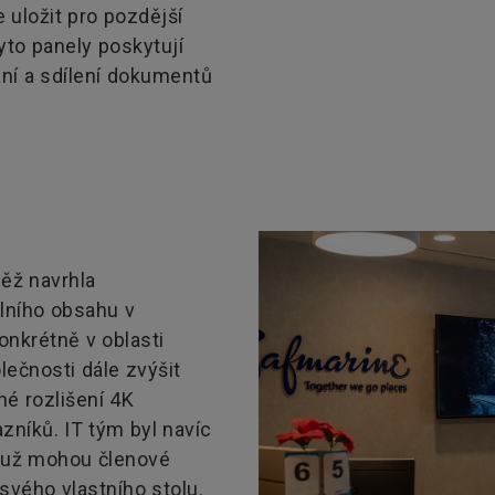
 uložit pro pozdější
yto panely poskytují
ání a sdílení dokumentů
ěž navrhla
álního obsahu v
onkrétně v oblasti
lečnosti dále zvýšit
né rozlišení 4K
zníků. IT tým byl navíc
muž mohou členové
svého vlastního stolu.