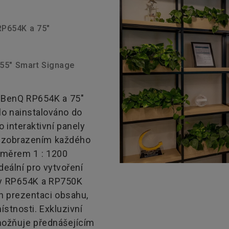
 RP654K a 75"
 55" Smart Signage
u BenQ RP654K a 75"
lo nainstalováno do
o interaktivní panely
m zobrazením každého
poměrem 1 : 1200
deální pro vytvoření
ely RP654K a RP750K
h prezentaci obsahu,
stnosti. Exkluzivní
možňuje přednášejícím