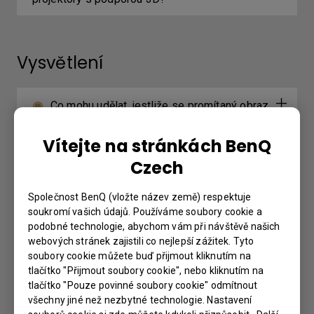
Vysvětlení
Co mohu udělat, jestliže se promítaný obraz
při výběru režimu Duplikovat v systému
Vítejte na stránkách BenQ
Windows zmenší?
Czech
Společnost BenQ (vložte název země) respektuje
Further Query
soukromí vašich údajů. Používáme soubory cookie a
podobné technologie, abychom vám při návštěvě našich
webových stránek zajistili co nejlepší zážitek. Tyto
Připojovací port pro drátové dálkové
soubory cookie můžete buď přijmout kliknutím na
ovládání se používá k připojení k drátovému
tlačítko "Přijmout soubory cookie", nebo kliknutím na
tlačítko "Pouze povinné soubory cookie" odmítnout
dálkovému ovladači. Jaká je maximální
všechny jiné než nezbytné technologie. Nastavení
podporovaná vzdálenost drátového dálkového