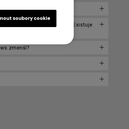
jmout soubory cookie
ebude po tomto datu fungovat. Existuje
dows zmenší?