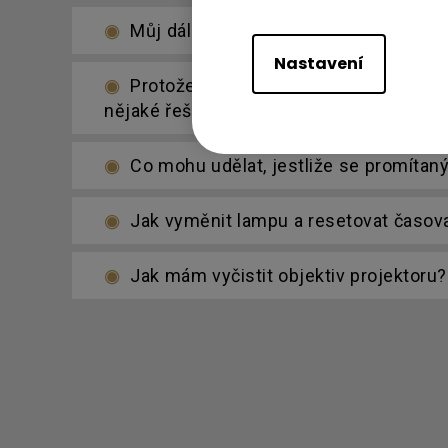
Můj dálkový ovladač nefunguje. Jak h
Nastavení
Protože podpora Adobe Flash končí na 
nějaké řešení?
Co mohu udělat, jestliže se promítan
Jak vyměnit lampu a resetovat časov
Jak mám vyčistit objektiv projektoru?