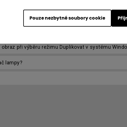
o můžu opravit?
Pouze nezbytné soubory cookie
Při
konci prosince 2020, rozhraní Crestron pro síť již n
ý obraz při výběru režimu Duplikovat v systému Win
ač lampy?