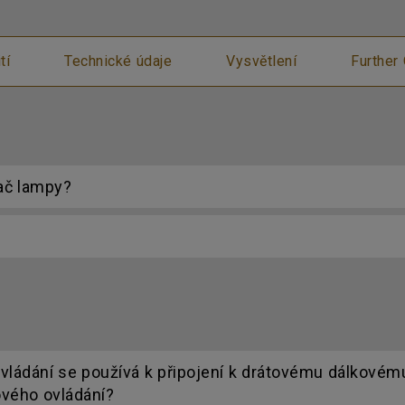
tí
Technické údaje
Vysvětlení
Further
ač lampy?
ovládání se používá k připojení k drátovému dálkovému
vého ovládání?