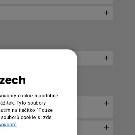
dows zmenší?
Czech
 soubory cookie a podobné
zážitek. Tyto soubory
 ovladači. Jaká je maximální
nutím na tlačítko "Pouze
 souborů cookie si zde
souborů