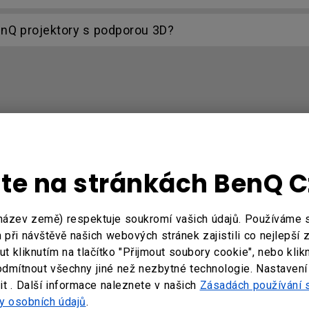
enQ projektory s podporou 3D?
ý obraz při výběru režimu Duplikovat v systému Win
jte na stránkách BenQ 
název země) respektuje soukromí vašich údajů. Používáme
při návštěvě našich webových stránek zajistili co nejlepší 
ovládání se používá k připojení k drátovému dálkovému
 kliknutím na tlačítko "Přijmout soubory cookie", nebo klik
vého ovládání?
odmítnout všechny jiné než nezbytné technologie. Nastavení
t . Další informace naleznete v našich
Zásadách používání 
enQ projektory s podporou 3D?
y osobních údajů
.