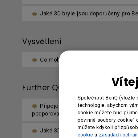
Jaké 3D brýle jsou doporučeny pro B
Vysvětlení
Co mohu udělat, jestliže se promítan
Víte
Further Query
Společnost BenQ (vložte 
technologie, abychom vám 
Připojovací port pro drátové dálkové 
cookie můžete buď přijmout
podporovaná vzdálenost drátového dálko
povinné soubory cookie" 
můžete kdykoli přizpůsobi
Jaké 3D brýle jsou doporučeny pro B
cookie
a
Zásadách ochran