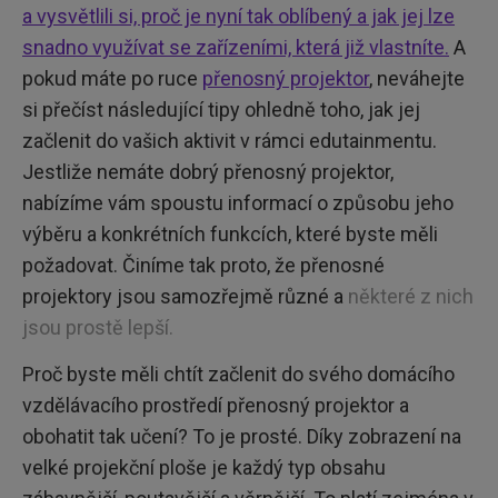
a vysvětlili si, proč je nyní tak oblíbený a jak jej lze
snadno využívat se zařízeními, která již vlastníte.
A
pokud máte po ruce
přenosný projektor
, neváhejte
si přečíst následující tipy ohledně toho, jak jej
začlenit do vašich aktivit v rámci edutainmentu.
Jestliže nemáte dobrý přenosný projektor,
nabízíme vám spoustu informací o způsobu jeho
výběru a konkrétních funkcích, které byste měli
požadovat. Činíme tak proto, že přenosné
projektory jsou samozřejmě různé a
některé z nich
jsou prostě lepší.
Proč byste měli chtít začlenit do svého domácího
vzdělávacího prostředí přenosný projektor a
obohatit tak učení? To je prosté. Díky zobrazení na
velké projekční ploše je každý typ obsahu