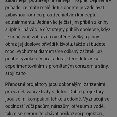
zábavnější, poutavější a věrnější. To platí zejména v
případě, že máte malé děti a chcete je vzdělávat
zábavnou formou prostřednictvím konceptu
edutainmentu. Jedna věc je číst jim příběh z knihy
a úplně jiná věc je číst stejný příběh společně, když
je současně zobrazen na stěně. Velký a jasný
obraz jej doslova přivádí k životu, takže si budete
moci vychutnat diametrálně odlišný zážitek. Již
pouhé fyzické učení a radost, které děti získají
experimentováním s promítaným obrazem a stíny,
stojí za to.
Přenosné projektory jsou dokonalými zařízeními
pro vzdělávací aktivity s dětmi. Dobré projektory
jsou velmi kompaktní, lehké a odolné. Vyznačují se
odolností vůči pádům, nárazům, otřesům a vodě,
takže se nemusíte obávat poškození projektoru,