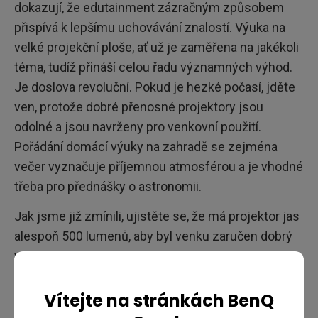
dokazují, že edutainment zázračným způsobem
přispívá k lepšímu uchovávání znalostí. Výuka na
velké projekční ploše, ať už je zaměřena na jakékoli
téma, tudíž přináší celou řadu významných výhod.
Je doslova revoluční. Pokud je hezké počasí, jděte
ven, protože dobré přenosné projektory jsou
odolné a jsou navrženy pro venkovní použití.
Pořádání domácí výuky na zahradě se zejména
večer vyznačuje příjemnou atmosférou a je vhodné
třeba pro přednášky o astronomii.
Jak jsme již zmínili, ujistěte se, že má projektor jas
alespoň 500 lumenů, aby byl venku zaručen dobrý
výkon.
Vítejte na stránkách BenQ
Vaření s&nbsp;dětmi