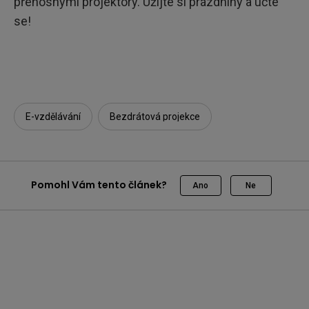
přenosnými projektory. Užijte si prázdniny a učte
se!
E-vzdělávání
Bezdrátová projekce
Pomohl Vám tento článek?
Ano
Ne