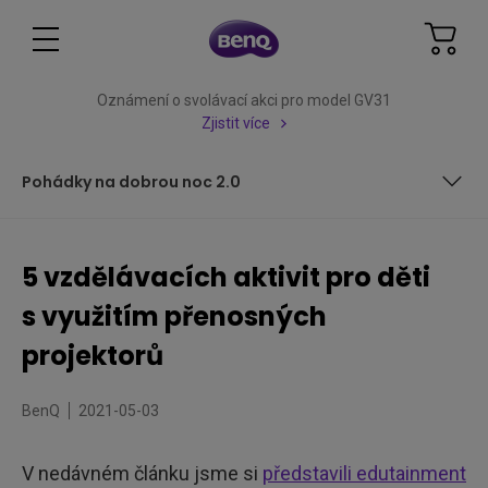
Oznámení o svolávací akci pro model GV31
Zjistit více
Pohádky na dobrou noc 2.0
Domácí výuka na velké projekční ploše
5 vzdělávacích aktivit pro děti
Vaření s&nbsp;dětmi
s využitím přenosných
Výtvarná výchova
projektorů
Nástěnná malba
BenQ
2021-05-03
Pohádky na dobrou noc 2.0
V nedávném článku jsme si
představili edutainment