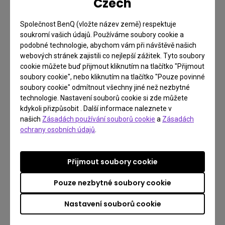
Czech
Umístěte přenosný projektor do kuchyně a
Společnost BenQ (vložte název země) respektuje
promítejte kuchařky s recepty na stěnu – s jasnými
soukromí vašich údajů. Používáme soubory cookie a
podobné technologie, abychom vám při návštěvě našich
a ostrými detaily. A zapojte přitom děti do procesu
webových stránek zajistili co nejlepší zážitek. Tyto soubory
vaření nebo pečení. Hodně se tím naučí. Například
cookie můžete buď přijmout kliknutím na tlačítko "Přijmout
odměřování a vážení, trochu chemie a biologie a
soubory cookie", nebo kliknutím na tlačítko "Pouze povinné
soubory cookie" odmítnout všechny jiné než nezbytné
samozřejmě pocítí také odpovědnost, úspěch či
technologie. Nastavení souborů cookie si zde můžete
neúspěch nebo radost z dobře vykonané práce.
kdykoli přizpůsobit . Další informace naleznete v
Vaření je základní lidská činnost, která nás
našich
Zásadách používání souborů cookie
a
Zásadách
ochrany osobních údajů
.
spojovala v celé naší historii. Tedy až na to, že
většina předchozích generací neměla přístup k
takovým zázračným technologiím, jako jsou
Přijmout soubory cookie
přenosné projektory. Proto neváhejte využít
Pouze nezbytné soubory cookie
přínosů, jež máme prakticky na dosah ruky.
Nastavení souborů cookie
Výtvarná výchova