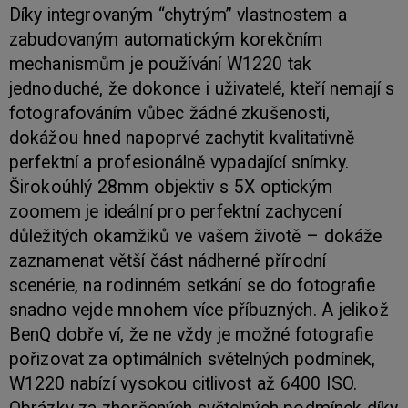
Díky integrovaným “chytrým” vlastnostem a
zabudovaným automatickým korekčním
mechanismům je používání W1220 tak
jednoduché, že dokonce i uživatelé, kteří nemají s
fotografováním vůbec žádné zkušenosti,
dokážou hned napoprvé zachytit kvalitativně
perfektní a profesionálně vypadající snímky.
Širokoúhlý 28mm objektiv s 5X optickým
zoomem je ideální pro perfektní zachycení
důležitých okamžiků ve vašem životě – dokáže
zaznamenat větší část nádherné přírodní
scenérie, na rodinném setkání se do fotografie
snadno vejde mnohem více příbuzných. A jelikož
BenQ dobře ví, že ne vždy je možné fotografie
pořizovat za optimálních světelných podmínek,
W1220 nabízí vysokou citlivost až 6400 ISO.