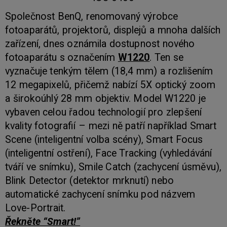
Společnost BenQ, renomovaný výrobce
fotoaparátů, projektorů, displejů a mnoha dalších
zařízení, dnes oznámila dostupnost nového
fotoaparátu s označením
W1220
. Ten se
vyznačuje tenkým tělem (18,4 mm) a rozlišením
12 megapixelů, přičemž nabízí 5X optický zoom
a širokoúhlý 28 mm objektiv. Model W1220 je
vybaven celou řadou technologií pro zlepšení
kvality fotografií – mezi ně patří například Smart
Scene (inteligentní volba scény), Smart Focus
(inteligentní ostření), Face Tracking (vyhledávání
tváří ve snímku), Smile Catch (zachycení úsměvu),
Blink Detector (detektor mrknutí) nebo
automatické zachycení snímku pod názvem
Love-Portrait.
Řekněte “Smart!”