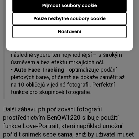
generace fotoaparátů, které po uživateli
Přijmout soubory cookie
požadovaly, aby manuálně přepnul do jiného
režimu ostření v situaci, kdy se přiblížil příliš
Pouze nezbytné soubory cookie
blízko k fotografovanému objektu.
Nastavení
• Smile Catch & Blink Detector
- pomáhají
zachytit spontánní úsměv tím, že automaticky
fotí v rychlém sledu sérii snímků, z nichž se
následně vybere ten nejvhodnější – s širokým
úsměvem a bez efektu mrkajících očí.
• Auto Face Tracking
- optimalizuje podání
pleťových barev, přičemž se dokáže zaměřit až
na 10 obličejů v jediné fotografii. Perfektní
funkce pro skupinové fotografie.
Další zábavu při pořizování fotografií
prostřednictvím BenQW1220 slibuje použití
funkce Love-Portrait, která například umožní
pořídit snímek sebe sama, aniž by uživatel muset