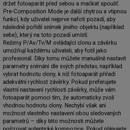
držet fotoaparát před sebou a mačkat spoušť.
Pre-Composition Mode je další chytrou a vtipnou
funkcí, kdy uživatel nejprve nafotí pozadí, aby
následně pořídil snímek jiného objektu (například
sebe), který na toto pozadí umístí.
Režimy P/Av/Tv/M ovládající clonu a závěrku
umožňují každému uživateli, aby fotil jako
profesionál. Díky tomu můžete manuálně nastavit
parametry snímání dle svých představ, například
vybrat hodnotu clony, k níž fotoaparát přiřadí
adekvátní rychlost závěrky. Pokud preferujete
vlastní nastavení rychlosti závěrky, může vám
fotoaparát pomoci tím, že automaticky zvolí
vhodnou hodnotu clony. Nechybí však ani
možnost vlastního nastavení obou sledovaných
parametrů – díky této možnosti můžete
pořizovat autentické kompozice. Pokud plánujete