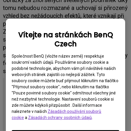
Obrázky za zhoršených světelných podmínek díky
tomu nebudou rozmazané a uchovají si přirozený
vzhled bez nežádoucích efektů, které vznikají při
použití blesku.
Za snadným ovládáním a pořizováním snímků
Vítejte na stránkách BenQ
stojí množství automatizovaných funkcí, které v
Czech
procesu fotografování pomáhají tím, že
samovolně nastavují všechny potřebné parametry
Společnost BenQ (vložte název země) respektuje
fotografování tak, aby se uživatel mohl plně
soukromí vašich údajů. Používáme soubory cookie a
podobné technologie, abychom vám při návštěvě našich
soustředit na samotný snímek.
webových stránek zajistili co nejlepší zážitek. Tyto
soubory cookie můžete buď přijmout kliknutím na tlačítko
• Smart Scene
- automaticky detekuje a nastaví
"Přijmout soubory cookie", nebo kliknutím na tlačítko
jeden z osmi možných scénářů pro snímání
"Pouze povinné soubory cookie" odmítnout všechny jiné
fotografie: Krajina / Portrét / Fotografie s
než nezbytné technologie. Nastavení souborů cookie si
protisvětlem / Portrét s protisvětlem / Noční
zde můžete kdykoli přizpůsobit . Další informace
naleznete v našich
Zásadách používání souborů
scéna / Noční portrét / Makro režim / Západ
cookie
a
Zásadách ochrany osobních údajů
.
slunce.
• Smart Focus
- eliminuje nedostatek předchozí