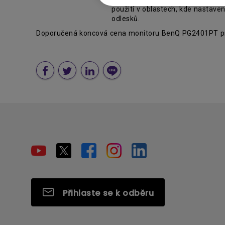
použití v oblastech, kde nastave
odlesků.
Doporučená koncová cena monitoru BenQ PG2401PT pro Č
Přihlaste se k odběru