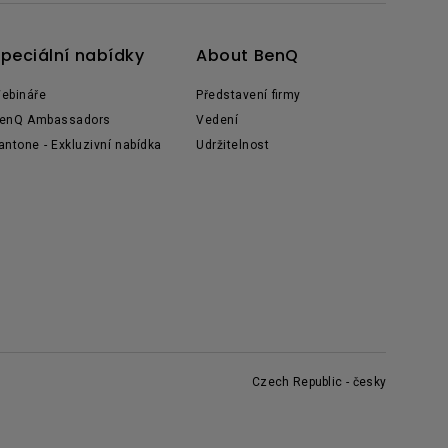
peciální nabídky
About BenQ
ebináře
Představení firmy
enQ Ambassadors
Vedení
antone - Exkluzivní nabídka
Udržitelnost
Czech Republic - česky