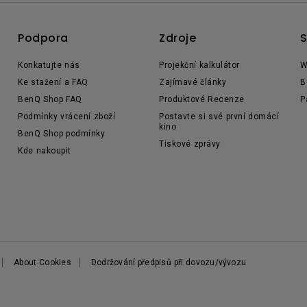
Podpora
Zdroje
S
Konkatujte nás
Projekční kalkulátor
W
Ke stažení a FAQ
Zajímavé články
B
BenQ Shop FAQ
Produktové Recenze
P
Podmínky vrácení zboží
Postavte si své první domácí
kino
BenQ Shop podmínky
Tiskové zprávy
Kde nakoupit
About Cookies
Dodržování předpisů při dovozu/vývozu