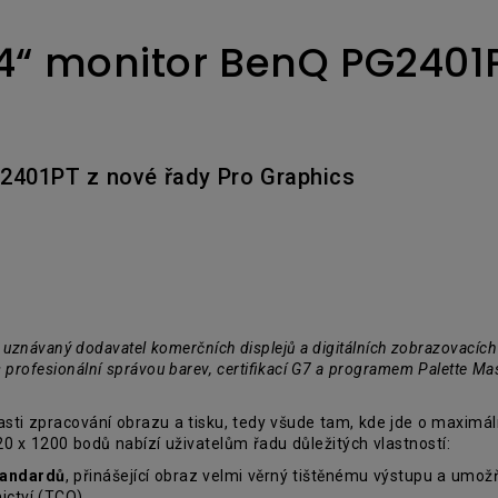
Výškové nastavení
monitoru
2D, korekce vertikálního／
4“ monitor BenQ PG2401P
horizontálního
lichoběžníkového zkreslení
G2401PT z nové řady Pro Graphics
uznávaný dodavatel komerčních displejů a digitálních zobrazovacích
s profesionální správou barev,
certifikací G7 a programem Palette Mas
asti zpracování obrazu a tisku, tedy všude tam, kde jde o maximá
20 x 1200 bodů nabízí uživatelům řadu důležitých vlastností:
standardů
, přinášející obraz velmi věrný tištěnému výstupu a umožňu
nictví (TCO)