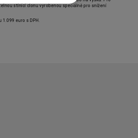
elnou stínící clonu vyrobenou speciálně pro snížení
 1.099 euro s DPH.