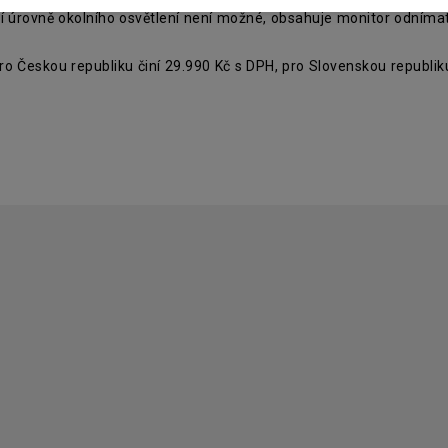
ní úrovně okolního osvětlení není možné, obsahuje monitor odnímat
eskou republiku činí 29.990 Kč s DPH, pro Slovenskou republiku