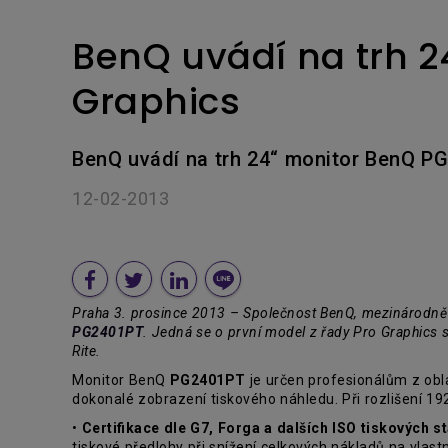
BenQ uvádí na trh 2
Graphics
BenQ uvádí na trh 24“ monitor BenQ P
12-02-2013
Praha 3. prosince 2013 – Společnost BenQ, mezinárodně 
PG2401PT
. Jedná se o první model z řady Pro Graphics 
Rite.
Monitor BenQ
PG2401PT
je určen profesionálům z obl
dokonalé zobrazení tiskového náhledu. Při rozlišení 19
•
Certifikace dle G7, Forga a dalších ISO tiskových 
tiskové předlohy při snížení celkových nákladů na vlast