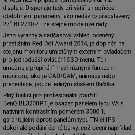
displeje. Disponuje tedy při větší uhlopříčce
obdobnými parametry jako nedávno představený
27“ BL2710PT ze stejné modelové řady.
Jeho výrazný a nadčasový vzhled, oceněný
prestižním Red Dot Award 2014, je doplněn na
stojanu monitoru umístěným externím ovladačem
pro jednodušší ovládání OSD menu. Ten
umožňuje přepínání mezi různými funkcemi
monitoru, jako je CAD/CAM, animace nebo
prezentace, pouze jediným stiskem tlačítka.
Plný funkcí pro profesionální použití
BenQ BL3200PT je osazen panelem typu VA s
nativním kontrastním poměrem 3000:1,
garantujícím oproti panelům typu TN či IPS
dokonalé podání černé barvy, což ocení například