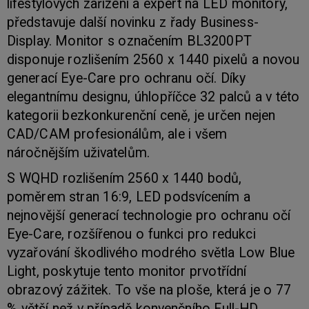
lifestylových zařízení a expert na LED monitory,
představuje další novinku z řady Business-
Display. Monitor s označením BL3200PT
disponuje rozlišením 2560 x 1440 pixelů a novou
generací Eye-Care pro ochranu očí. Díky
elegantnímu designu, úhlopříčce 32 palců a v této
kategorii bezkonkurenční ceně, je určen nejen
CAD/CAM profesionálům, ale i všem
náročnějším uživatelům.
S WQHD rozlišením 2560 x 1440 bodů,
poměrem stran 16:9, LED podsvícením a
nejnovější generací technologie pro ochranu očí
Eye-Care, rozšířenou o funkci pro redukci
vyzařování škodlivého modrého světla Low Blue
Light, poskytuje tento monitor prvotřídní
obrazový zážitek. To vše na ploše, která je o 77
% větší než v případě konvenčního Full-HD