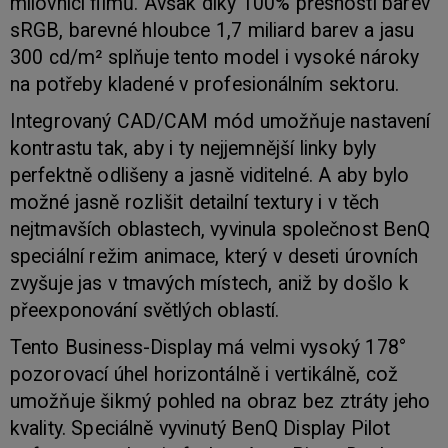
milovníci filmů. Avšak díky 100% přesnosti barev
sRGB, barevné hloubce 1,7 miliard barev a jasu
300 cd/m² splňuje tento model i vysoké nároky
na potřeby kladené v profesionálním sektoru.
Integrovaný CAD/CAM mód umožňuje nastavení
kontrastu tak, aby i ty nejjemnější linky byly
perfektně odlišeny a jasně viditelné. A aby bylo
možné jasně rozlišit detailní textury i v těch
nejtmavších oblastech, vyvinula společnost BenQ
speciální režim animace, který v deseti úrovních
zvyšuje jas v tmavých místech, aniž by došlo k
přeexponování světlých oblastí.
Tento Business-Display má velmi vysoký 178°
pozorovací úhel horizontálně i vertikálně, což
umožňuje šikmý pohled na obraz bez ztráty jeho
kvality. Speciálně vyvinutý BenQ Display Pilot