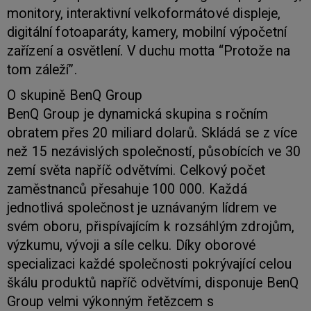
monitory, interaktivní velkoformátové displeje,
digitální fotoaparáty, kamery, mobilní výpočetní
zařízení a osvětlení. V duchu motta “Protože na
tom záleží”.
O skupině BenQ Group
BenQ Group je dynamická skupina s ročním
obratem přes 20 miliard dolarů. Skládá se z více
než 15 nezávislých společností, působících ve 30
zemí světa napříč odvětvími. Celkový počet
zaměstnanců přesahuje 100 000. Každá
jednotlivá společnost je uznávaným lídrem ve
svém oboru, přispívajícím k rozsáhlým zdrojům,
výzkumu, vývoji a síle celku. Díky oborové
specializaci každé společnosti pokrývající celou
škálu produktů napříč odvětvími, disponuje BenQ
Group velmi výkonným řetězcem s