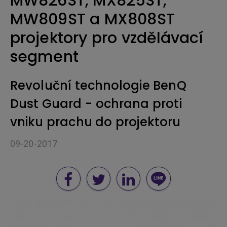
MW826ST, MX825ST,
MW809ST a MX808ST
projektory pro vzdělávací
segment
Revoluční technologie BenQ
Dust Guard - ochrana proti
vniku prachu do projektoru
09-20-2017