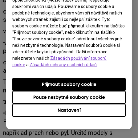
barevná kolečka a veškeré komponenty
Společnost BenQ (vložte název země) respektuje
soukromí vašich údajů. Používáme soubory cookie a
optiky, aby se zabránilo poruše, viditelným
podobné technologie, abychom vám při návštěvě našich
skvrnám na obrazu a rozkladu barev. Tím
webových stránek zajistili co nejlepší zážitek. Tyto
soubory cookie můžete buď přijmout kliknutím na tlačítko
významně redukuje náklady na servis.
"Přijmout soubory cookie", nebo kliknutím na tlačítko
"Pouze povinné soubory cookie" odmítnout všechny jiné
•Antiprachové senzory zabraňují akumulaci
než nezbytné technologie. Nastavení souborů cookie si
prachu na barevných kolečkách a prodlužují tak
zde můžete kdykoli přizpůsobit . Další informace
naleznete v našich
Zásadách používání souborů
optimální výkon bez blikání, eliminují projekci
cookie
a
Zásadách ochrany osobních údajů
.
abnormálních barev nebo vypnutí kvůli prachu.
Tzv. „Hall senzor“ dostupný na vybraných
Přijmout soubory cookie
modelech je až 7krát účinnější a odolnější než
Pouze nezbytné soubory cookie
tradiční senzory.
Nastavení
•Pokročilé prachové filtry pohlcují až 90 % částic
PM10 (10 mikrometrů), mezi které řadíme
například prach nebo pyl. Určité modely s