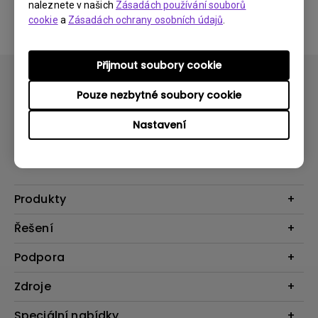
naleznete v našich
Zásadách používání souborů
souhlasíte s našimi podmínkami
Licenční smlouvy pro
cookie
a
Zásadách ochrany osobních údajů
.
koncové uživatele
.
Přijmout soubory cookie
Pouze nezbytné soubory cookie
Nastavení
Přihlaste se k odběru
Produkty
Projektory
Řešení
Monitory
Business
Podpora
Osvětlení
Interaktivní ploché panely
Reproduktory
Konkatujte nás
Zdroje
Výuka
Ke stažení a FAQ
Projekční kalkulátor
Speciální nabídky