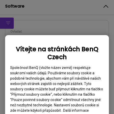
Software
Ovladač
driver
Vítejte na stránkách BenQ
OS:
Windows7|WindowVista|WinXP
Czech
OS Version:
Verze:
0
Společnost BenQ (vložte název země) respektuje
Aktualizace:
2010/02/25
soukromí vašich údajů. Používáme soubory cookie a
Velikost souboru:
24.88 KB
podobné technologie, abychom vám při návštěvě našich
webových stránek zajistili co nejlepší zážitek. Tyto
Stáhnout
soubory cookie můžete buď přijmout kliknutím na tlačítko
"Přijmout soubory cookie", nebo kliknutím na tlačítko
"Pouze povinné soubory cookie" odmítnout všechny jiné
než nezbytné technologie. Nastavení souborů cookie si
zde můžete kdykoli přizpůsobit . Další informace
Používáním kteréhokoli z výše uvedených programů