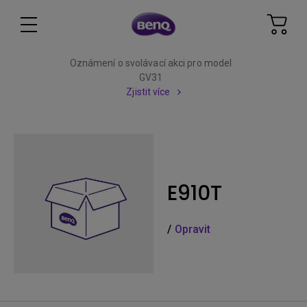
Oznámení o svolávací akci pro model
GV31
Zjistit více
E910T
/
Opravit