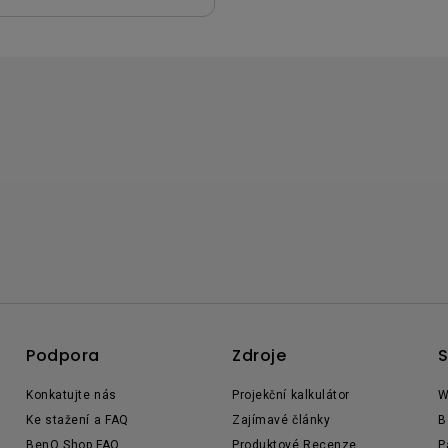
Podpora
Zdroje
S
Konkatujte nás
Projekční kalkulátor
W
Ke stažení a FAQ
Zajímavé články
B
BenQ Shop FAQ
Produktové Recenze
P