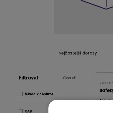
Nejčastější dotazy
Filtrovat
Clear all
Návod k 
Safet
Návod k obsluze
Aktuali
Jazyk:
E
CAD