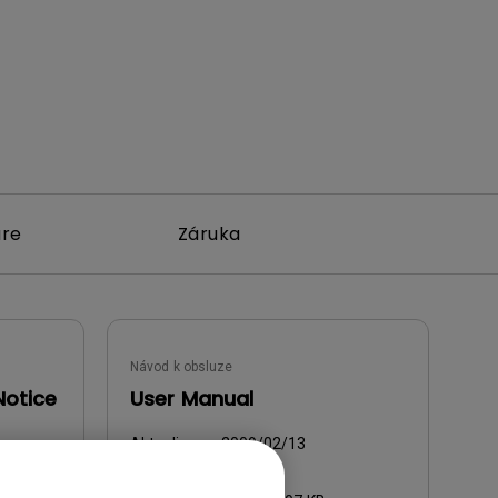
are
Záruka
Návod k obsluze
Notice
User Manual
Aktualizace:
2009/02/13
Jazyk:
English