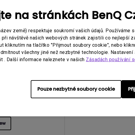
 souboru:
54.87 KB
Velikost souboru:
236.15 KB
Verze:
jte na stránkách BenQ 
iew
Preview
název země) respektuje soukromí vašich údajů. Používáme 
ři návštěvě našich webových stránek zajistili co nejlepší z
 kliknutím na tlačítko "Přijmout soubory cookie", nebo klikn
dmítnout všechny jiné než nezbytné technologie. Nastavení
t . Další informace naleznete v našich
Zásadách používání s
obsluze
telská příručka
zace:
2009/02/13
Pouze nezbytné soubory cookie
Př
zech
 souboru:
1.11 MB
iew