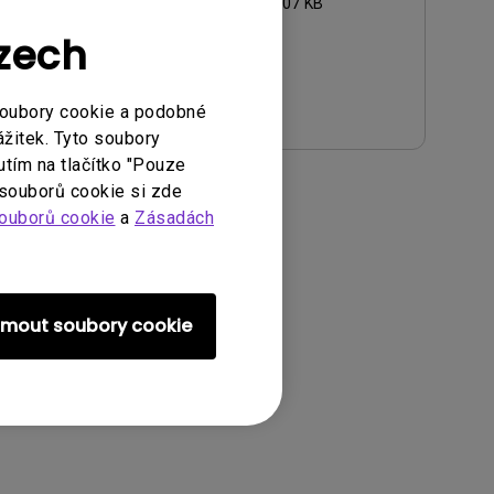
Velikost souboru:
906.07 KB
Verze:
Czech
Preview
soubory cookie a podobné
ážitek. Tyto soubory
utím na tlačítko "Pouze
 souborů cookie si zde
ouborů cookie
a
Zásadách
ijmout soubory cookie