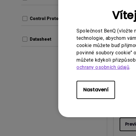
Velikost
Verze:
Víte
Control Protocols
Prev
Společnost BenQ (vložte 
technologie, abychom vám p
Datasheet
cookie můžete buď přijmout
povinné soubory cookie" o
můžete kdykoli přizpůsobi
Návod k 
ochrany osobních údajů
.
Uživa
Aktuali
Nastavení
Jazyk:
C
Velikost
Verze:
Prev