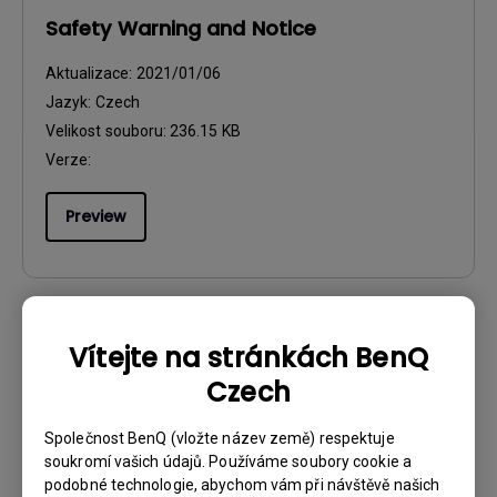
Safety Warning and Notice
Aktualizace:
2021/01/06
Jazyk:
Czech
Velikost souboru:
236.15 KB
Verze:
Preview
Vítejte na stránkách BenQ
Návod k obsluze
Safety Warning and Notice
Czech
Aktualizace:
2021/01/06
Společnost BenQ (vložte název země) respektuje
Jazyk:
English
soukromí vašich údajů. Používáme soubory cookie a
podobné technologie, abychom vám při návštěvě našich
Velikost souboru:
54.87 KB