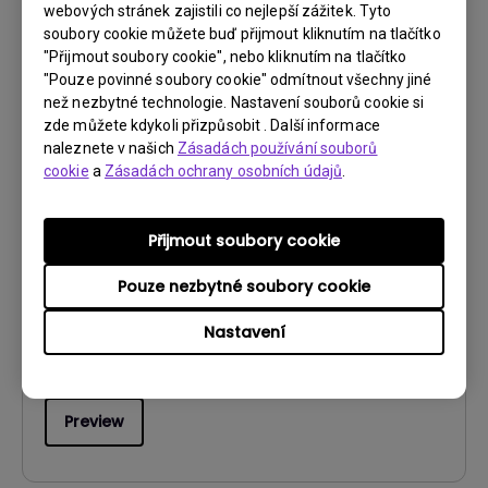
webových stránek zajistili co nejlepší zážitek. Tyto
Verze:
soubory cookie můžete buď přijmout kliknutím na tlačítko
"Přijmout soubory cookie", nebo kliknutím na tlačítko
Preview
"Pouze povinné soubory cookie" odmítnout všechny jiné
než nezbytné technologie. Nastavení souborů cookie si
zde můžete kdykoli přizpůsobit . Další informace
naleznete v našich
Zásadách používání souborů
cookie
a
Zásadách ochrany osobních údajů
.
Návod k obsluze
User Manual
Přijmout soubory cookie
Aktualizace:
2010/11/16
Pouze nezbytné soubory cookie
Jazyk:
English
Nastavení
Velikost souboru:
1.81 MB
Verze:
Preview