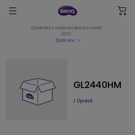
Oznámení o svolávací akci pro model
GV31
Zjistit více
GL2440HM
/
Opravit