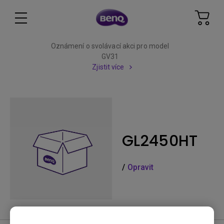
Oznámení o svolávací akci pro model
GV31
Zjistit více
GL2450HT
/
Opravit