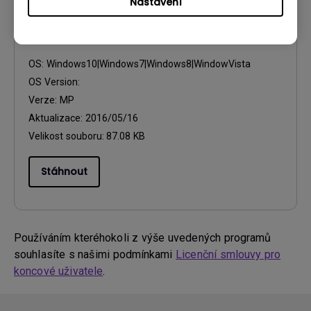
Nastavení
Ovladač
WHQL Driver
OS:
Windows10|Windows7|Windows8|WindowVista
OS Version:
Verze:
MP
Aktualizace:
2016/05/16
Velikost souboru:
87.08 KB
Stáhnout
Používáním kteréhokoli z výše uvedených programů
souhlasíte s našimi podmínkami
Licenční smlouvy pro
koncové uživatele
.