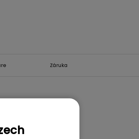
are
Záruka
Czech
í zařízení