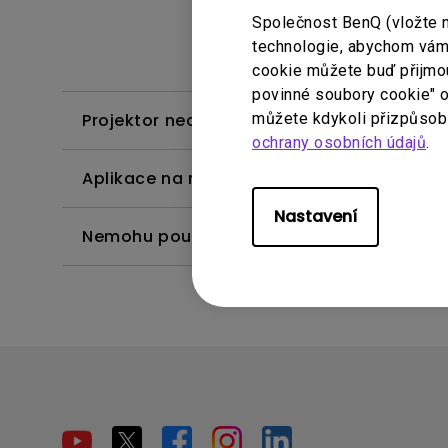
Společnost BenQ (vložte 
technologie, abychom vám p
cookie můžete buď přijmout
povinné soubory cookie" o
můžete kdykoli přizpůsobi
Projektor nedetekuje HDR. Jak to mohu vyř
ochrany osobních údajů
.
Aplikace na mém Android TV se někdy ne
Nastavení
Nemohu použít dálkové ovládání donglu A