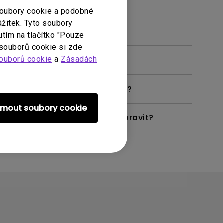
soubory cookie a podobné
ážitek. Tyto soubory
utím na tlačítko "Pouze
 souborů cookie si zde
ouborů cookie
a
Zásadách
razovku. Jak to mohu vyřešit?
ijmout soubory cookie
o projektoru? Jak to mohu opravit?