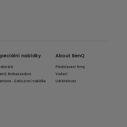
peciální nabídky
About BenQ
ebináře
Představení firmy
enQ Ambassadors
Vedení
antone - Exkluzivní nabídka
Udržitelnost