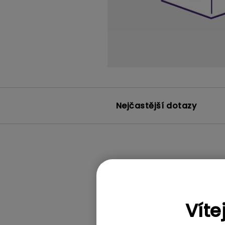
Nejčastější dotazy
Víte
Zobrazení