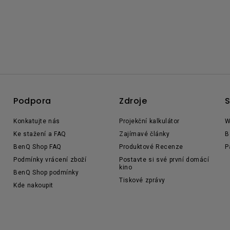
Podpora
Zdroje
S
Konkatujte nás
Projekční kalkulátor
W
Ke stažení a FAQ
Zajímavé články
B
BenQ Shop FAQ
Produktové Recenze
P
Podmínky vrácení zboží
Postavte si své první domácí
kino
BenQ Shop podmínky
Tiskové zprávy
Kde nakoupit