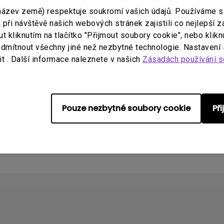
název země) respektuje soukromí vašich údajů. Používáme 
ři návštěvě našich webových stránek zajistili co nejlepší z
 kliknutím na tlačítko "Přijmout soubory cookie", nebo klikn
dmítnout všechny jiné než nezbytné technologie. Nastavení
t . Další informace naleznete v našich
Zásadách používání s
ešit?
očekávaně ukončí a systém přejde na domovskou ob
Pouze nezbytné soubory cookie
Př
ndroid TV k ovládání systému Android TV nebo méh