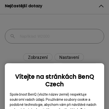
Nejčastější dotazy
Zobrazení
Nastavení
Aplikace & firmware
Externí zařízení
Vítejte na stránkách BenQ
Czech
Projektor nedetekuje HDR. Jak to mohu
Společnost BenQ (vložte název země) respektuje
soukromí vašich údajů. Používáme soubory cookie a
vyřešit?
podobné technologie, abychom vám při návštěvě našich