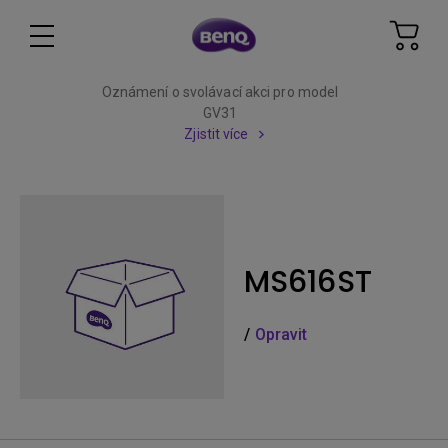
Oznámení o svolávací akci pro model
GV31
Zjistit více
MS616ST
/
Opravit