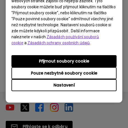
webových stránek zajistili co nejlepší zážitek. Tyto
Aplikace na mém Android TV se někdy
soubory cookie můžete buď přijmout kliknutím na tlačítko
"Přijmout soubory cookie", nebo kliknutím na tlačítko
neočekávaně ukončí a systém přejde na
"Pouze povinné soubory cookie" odmítnout všechny jiné
domovskou obrazovku. Jak to mohu
než nezbytné technologie. Nastavení souborů cookie si
vyřešit?
zde můžete kdykoli přizpůsobit . Další informace
naleznete v našich
Zásadách používání souborů
cookie
a
Zásadách ochrany osobních údajů
.
Nemohu použít dálkové ovládání donglu
Android TV k ovládání systému Android TV
nebo mého projektoru? Jak to mohu
Přijmout soubory cookie
opravit?
Pouze nezbytné soubory cookie
Nastavení
Přihlaste se k odběru