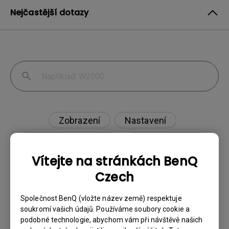
Nejčastější dotazy
Zobrazení
Nastavení
Aplikace & firmware
Externí zařízení
Vítejte na stránkách BenQ
Czech
Projektor nedetekuje HDR. Jak to mohu
Společnost BenQ (vložte název země) respektuje
soukromí vašich údajů. Používáme soubory cookie a
vyřešit?
podobné technologie, abychom vám při návštěvě našich