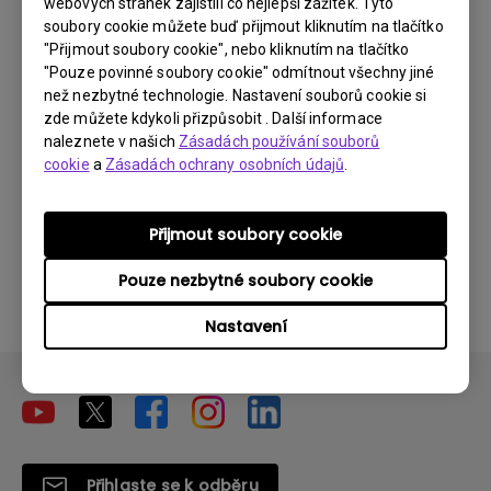
webových stránek zajistili co nejlepší zážitek. Tyto
Aplikace na mém Android TV se někdy
soubory cookie můžete buď přijmout kliknutím na tlačítko
"Přijmout soubory cookie", nebo kliknutím na tlačítko
neočekávaně ukončí a systém přejde na
"Pouze povinné soubory cookie" odmítnout všechny jiné
domovskou obrazovku. Jak to mohu
než nezbytné technologie. Nastavení souborů cookie si
vyřešit?
zde můžete kdykoli přizpůsobit . Další informace
naleznete v našich
Zásadách používání souborů
cookie
a
Zásadách ochrany osobních údajů
.
Nemohu použít dálkové ovládání donglu
Android TV k ovládání systému Android TV
nebo mého projektoru? Jak to mohu
Přijmout soubory cookie
opravit?
Pouze nezbytné soubory cookie
Nastavení
Přihlaste se k odběru