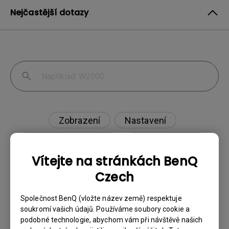
Nejčastější dotazy
Zobrazení
Nastavení
Aplikace & firmware
Externí zařízení
Vítejte na stránkách BenQ
Czech
Projektor nedetekuje HDR. Jak to mohu
Společnost BenQ (vložte název země) respektuje
soukromí vašich údajů. Používáme soubory cookie a
vyřešit?
podobné technologie, abychom vám při návštěvě našich