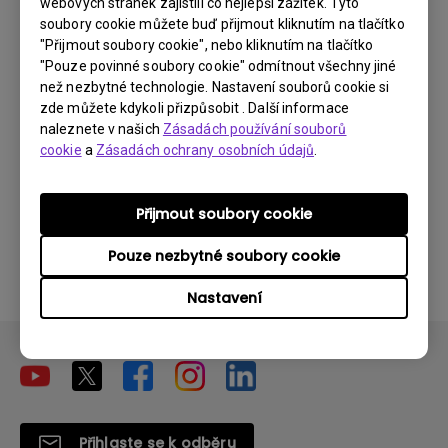
webových stránek zajistili co nejlepší zážitek. Tyto
Aplikace na mém Android TV se někdy
soubory cookie můžete buď přijmout kliknutím na tlačítko
"Přijmout soubory cookie", nebo kliknutím na tlačítko
neočekávaně ukončí a systém přejde na
"Pouze povinné soubory cookie" odmítnout všechny jiné
domovskou obrazovku. Jak to mohu
než nezbytné technologie. Nastavení souborů cookie si
vyřešit?
zde můžete kdykoli přizpůsobit . Další informace
naleznete v našich
Zásadách používání souborů
cookie
a
Zásadách ochrany osobních údajů
.
Nemohu použít dálkové ovládání donglu
Android TV k ovládání systému Android TV
nebo mého projektoru? Jak to mohu
Přijmout soubory cookie
opravit?
Pouze nezbytné soubory cookie
Nastavení
Přihlaste se k odběru