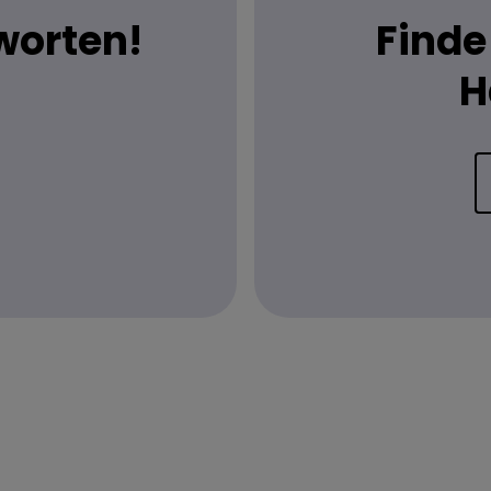
worten!
Finde
H