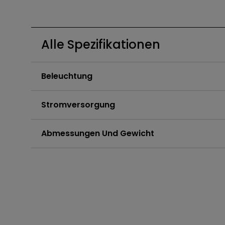
Golfsimulator Beamer
Die besten Projektoren,
zu Hause Sport zu scha
ScreenBar Halo
PV3200U
PianoLight
Golf
PVS7
Alle Spezifikationen
Beleuchtung
Stromversorgung
Abmessungen Und Gewicht