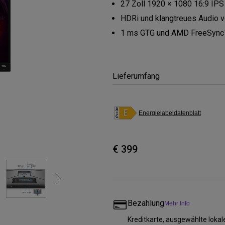
27 Zoll 1920 × 1080 16:9 IP
 um
Thunderbolt
Flacher Monitor
uen
Mit Android TV
HDRi und klangtreues Audio v
165Hz
Nach hinten gewölbter
1 ms GTG und AMD FreeSync™
Mit niedrigem Input Lag
Monitor
Kabellose Steuerung
Lieferumfang
Integriert
Energielabeldatenblatt
€ 399
Bezahlung
Mehr Info
Kreditkarte, ausgewählte loka