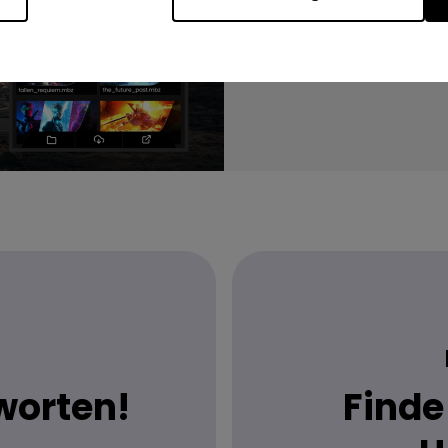
worten!
Finde