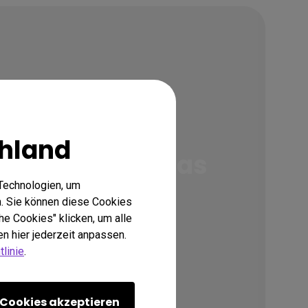
Gaming Software
hland
tig und wage das
Technologien, um
benteuer!
. Sie können diese Cookies
he Cookies" klicken, um alle
n hier jederzeit anpassen.
linie
.
Color Shuttle
Cookies akzeptieren