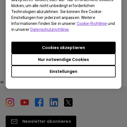
Abnutzung, Beschädigung des Kartons, sichtbare
klicken, um alle nicht unbedingt erforderlichen
Du kannst auch hier
Schäden durch das Entfernen von Versandaufklebern.
Technologien abzulehnen. Sie können Ihre Cookie-
einkaufen
Einstellungen hier jederzeit anpassen. Weitere
Informationen finden Sie in unserer
Cookie-Richtlinie
und
Geschäfte finden
in unserer
Datenschutzrichtlinie
.
Alle Spezifikationen
Cookies akzeptieren
Nur notwendige Cookies
Einstellungen
=
Newsletter abonnieren