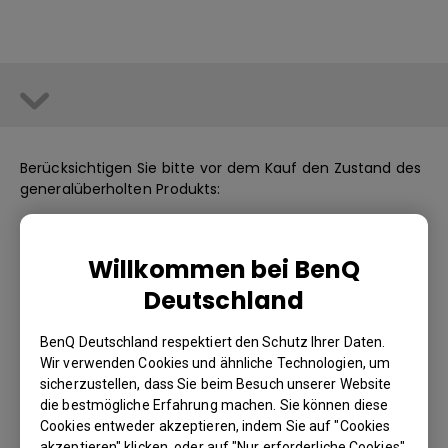
Berücksichtigen Sie bitte vor dem Kauf den Zustand des
generalüberholten Produkts:
- Es beinhaltet wichtiges Zubehör.
- Es hat keine Kratzer auf dem Bildschirm bzw. auf der
Willkommen bei BenQ
Projektor-Linse.
Deutschland
- 1 Jahr Garantie. (ab Rechnungsdatum)
- Es kann Kratzer >5 mm auf der Einfassung oder dem
Gehäuse haben, ohne dass die Funktion der Hardware
BenQ Deutschland respektiert den Schutz Ihrer Daten.
beeinträchtigt wird.
Wir verwenden Cookies und ähnliche Technologien, um
- Für Projektor die Nutzung ≦ 500 Std.
sicherzustellen, dass Sie beim Besuch unserer Website
- Aus Umweltschutzgründen wird der Außenkarton nicht
die bestmögliche Erfahrung machen. Sie können diese
erneuert. Dazu können folgende Bedingungen gehören:
Cookies entweder akzeptieren, indem Sie auf "Cookies
Löcher, Risse, sichtbare Anzeichen langfristiger
akzeptieren" klicken, oder auf "Nur erforderliche Cookies"