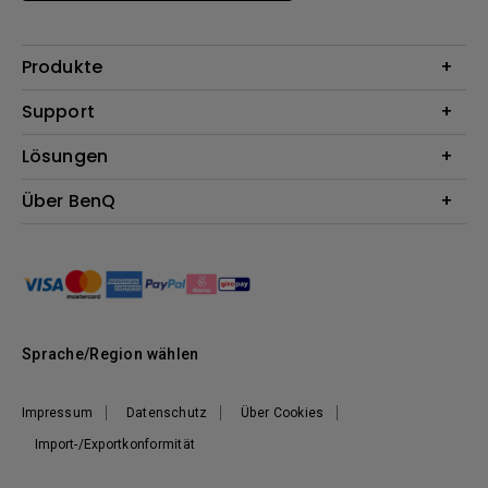
Produkte
Beamer
Support
Monitore
Kontakt
Lösungen
Lampen
Garantie
Webcams
Für Unternehmen
Über BenQ
Reparaturservice
Lautsprecher
Für Bildungsstätten
Downloads
Das Unternehmen
Dockingstation
Für E-Sportler (Zowie)
Onlineshop FAQ
Nachhaltigkeit
BenQ Blog
News
Karriere
Sprache/Region wählen
Impressum
Datenschutz
Über Cookies
Import-/Exportkonformität