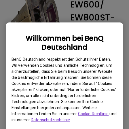
EW600/
EW800ST-
5J.JLT05.00
Willkommen bei BenQ
1
Deutschland
Zurück zum Produkt
BenQ Deutschland respektiert den Schutz Ihrer Daten.
Wir verwenden Cookies und ähnliche Technologien, um
sicherzustellen, dass Sie beim Besuch unserer Website
die bestmögliche Erfahrung machen. Sie können diese
Cookies entweder akzeptieren, indem Sie auf "Cookies
Benutzerhandbuch
akzeptieren" klicken, oder auf "Nur erforderliche Cookies"
klicken, um alle nicht unbedingt erforderlichen
Technologien abzulehnen. Sie können Ihre Cookie-
Einstellungen hier jederzeit anpassen. Weitere
Informationen finden Sie in unserer
Cookie-Richtlinie
und
Kein zugehöriges Handbuch
in unserer
Datenschutzrichtlinie
.