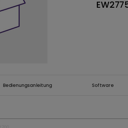
EW277
 um
Thunderbolt
Flacher Monitor
uen
Mit Android TV
165Hz
Nach hinten gewölbter
Mit niedrigem Input Lag
Monitor
Kabellose Steuerung
Integriert
Bedienungsanleitung
Software