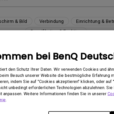
schirm & Bild
Verbindung
Einrichtung & Bet
Spezifikation & Funktion
kommen bei BenQ Deutsc
m deaktivieren, wenn die Funktion „Bright Intelligenc
ert den Schutz Ihrer Daten. Wir verwenden Cookies und ähn
e beim Besuch unserer Website die bestmögliche Erfahrung 
 USB-C(Typ C)-Kabel nicht ordnungsgemäß angezei
ren, indem Sie auf "Cookies akzeptieren" klicken, oder auf "
 nicht unbedingt erforderlichen Technologien abzulehnen. Sie
aking?
eit anpassen. Weitere Informationen finden Sie in unserer
Coo
nie
.
 und wie kann man es vermeiden oder beheben?