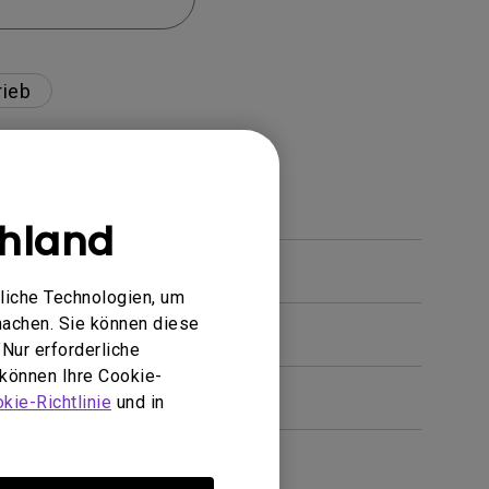
rieb
hland
e“ aktiviert ist?
liche Technologien, um
machen. Sie können diese
gt werden?
Nur erforderliche
 können Ihre Cookie-
kie-Richtlinie
und in