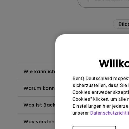
Bild
Will
Wie kann ich die Meldung auf dem Bildschir
BenQ Deutschland respekti
sicherzustellen, dass Si
Warum kann mein BenQ-Monitor über ein
Cookies entweder akzeptie
Cookies" klicken, um alle
Was ist Backlight Bleed oder Backlight Le
Einstellungen hier jederz
unserer
Datenschutzrichtli
Was versteht man unter "Image Sticking"