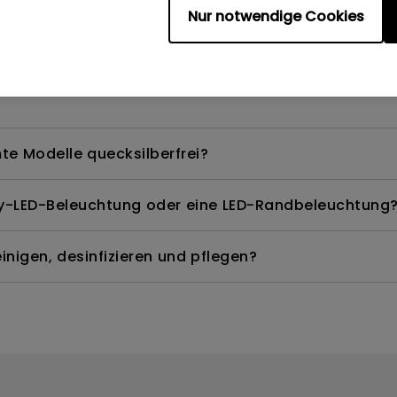
Nur notwendige Cookies
are Quality Labs) in Windows für meinen BenQ-Moni
te Modelle quecksilberfrei?
ay-LED-Beleuchtung oder eine LED-Randbeleuchtung
nigen, desinfizieren und pflegen?