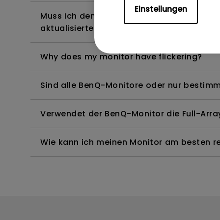
Einstellungen
Muss ich den WHQL-Treiber (Windows Hardw
aktualisierte Version des WHQL-Treibers?
Why does my monitor have flickering?
Sind alle BenQ-Monitore oder nur bestimm
Verwendet der BenQ-Monitor die Full-Arr
Wie kann ich meinen Monitor am besten rei