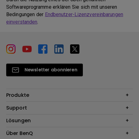
Softwareprogramme erklären Sie sich mit unseren
Bedingungen der
Endbenutzer-Lizenzvereinbarungen
einverstanden
.
Newsletter abonnieren
Produkte
Beamer
Support
Monitore
Kontakt
Lösungen
Lampen
Garantie
Webcams
Für Unternehmen
Über BenQ
Reparaturservice