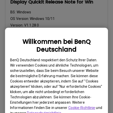
Display Quickit Release Note for Win
BS:
Windows
OS Version:
Windows 10/11
Version:
V1.1.28.0
Update:
2026/07/09
Dateigröße:
37.21 KB
Willkommen bei BenQ
Deutschland
Herunterladen
BenQ Deutschland respektiert den Schutz Ihrer Daten.
Wir verwenden Cookies und ähnliche Technologien, um
sicherzustellen, dass Sie beim Besuch unserer Website
die bestmögliche Erfahrung machen. Sie können diese
Cookies entweder akzeptieren, indem Sie auf "Cookies
Software
akzeptieren" klicken, oder auf "Nur erforderliche Cookies"
Color Shuttle Release Note
klicken, um alle nicht unbedingt erforderlichen
Technologien abzulehnen. Sie können Ihre Cookie-
BS:
Mac
Einstellungen hier jederzeit anpassen. Weitere
OS Version:
Mac 13 or later
Informationen finden Sie in unserer
Cookie-Richtlinie
und
Version:
v1.1.12.0