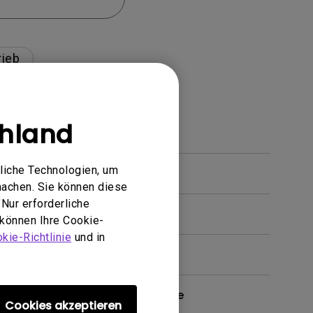
rieb
hland
liche Technologien, um
gt werden?
machen. Sie können diese
Nur erforderliche
 können Ihre Cookie-
kie-Richtlinie
und in
tor installieren? Gibt es eine
Cookies akzeptieren