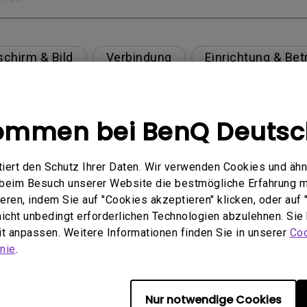
schirm & Bild
Verbindung
Einrichtung & Bet
Spezifikation & Funktion
kommen bei BenQ Deutsc
ert den Schutz Ihrer Daten. Wir verwenden Cookies und ähn
 USB-C(Typ C)-Kabel nicht ordnungsgemäß angezei
e beim Besuch unserer Website die bestmögliche Erfahrung 
ren, indem Sie auf "Cookies akzeptieren" klicken, oder auf "
aking?
 nicht unbedingt erforderlichen Technologien abzulehnen. Sie
eit anpassen. Weitere Informationen finden Sie in unserer
Coo
 und wie kann man es vermeiden oder beheben?
nie
.
are Quality Labs) in Windows für meinen BenQ-Moni
Nur notwendige Cookies