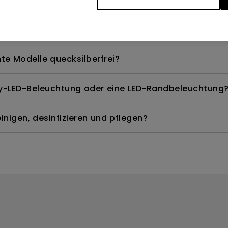
te Modelle quecksilberfrei?
ay-LED-Beleuchtung oder eine LED-Randbeleuchtung
nigen, desinfizieren und pflegen?