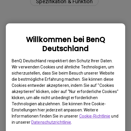
Spezifikation & Funktion
Warum kann mein BenQ-Monitor über ein
Willkommen bei BenQ
USB-C(Typ C)-Kabel nicht ordnungsgemäß
Deutschland
angezeigt werden?
BenQ Deutschland respektiert den Schutz Ihrer Daten.
Was ist Backlight Bleed oder Backlight
Wir verwenden Cookies und ähnliche Technologien, um
Leaking?
sicherzustellen, dass Sie beim Besuch unserer Website
die bestmögliche Erfahrung machen. Sie können diese
Cookies entweder akzeptieren, indem Sie auf "Cookies
Was versteht man unter "Image Sticking"
akzeptieren" klicken, oder auf "Nur erforderliche Cookies"
und wie kann man es vermeiden oder
klicken, um alle nicht unbedingt erforderlichen
Technologien abzulehnen. Sie können Ihre Cookie-
beheben?
Einstellungen hier jederzeit anpassen. Weitere
Informationen finden Sie in unserer
Cookie-Richtlinie
und
Muss ich den WHQL-Treiber (Windows
in unserer
Datenschutzrichtlinie
.
Hardware Quality Labs) in Windows für