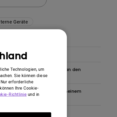
terne Geräte
hland
 ein Kabel oder einen Adapter an den
liche Technologien, um
machen. Sie können diese
n. Wie kann ich das beheben?
Nur erforderliche
 können Ihre Cookie-
en Brille unterstützt, wie bei meinem
kie-Richtlinie
und in