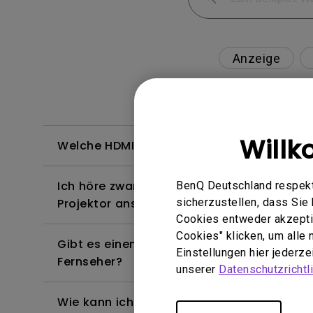
Anzeige
Will
Welche HDMI-Kabel sind mit 4K HDR kompa
Ich höre zwar Ton, aber der Bildschirm bl
BenQ Deutschland respekti
sicherzustellen, dass Si
Projektor anschließe und versuche, Inhalt
Cookies entweder akzeptie
Cookies" klicken, um alle
Gibt es einen Projektor, der das Abspielen
Einstellungen hier jederz
Fernseher?
unserer
Datenschutzrichtli
Wie kann ich die Bildkurve korrigieren, die 