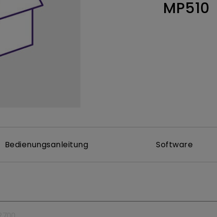
MP510
 um
Thunderbolt
Flacher Monitor
uen
Mit Android TV
165Hz
Nach hinten gewölbter
Mit niedrigem Input Lag
Monitor
Kabellose Steuerung
Integriert
Bedienungsanleitung
Software