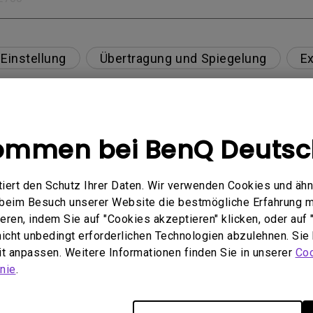
Einstellung
Übertragung und Spiegelung
Ex
kommen bei BenQ Deutsc
tibel?
eibt immer ohne Bild, wenn ich mein Mobilgerät über
ert den Schutz Ihrer Daten. Wir verwenden Cookies und ähn
e beim Besuch unserer Website die bestmögliche Erfahrung 
e von Netflix, Disney+, Hulu und anderen zu streame
ren, indem Sie auf "Cookies akzeptieren" klicken, oder auf "
 nicht unbedingt erforderlichen Technologien abzulehnen. Sie
 von Blu-ray 3D-Filmen mit einer passiven polarisiert
eit anpassen. Weitere Informationen finden Sie in unserer
Coo
nie
.
im oberen Teil des projizierten Bildes erscheint?