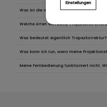
Einstellungen
Was ist die maximale Länge des HDMI-Kab
Welche Arten von BenQ-Projektoren erfor
Was bedeutet eigentlich Trapezkorrektur?
Was kann ich tun, wenn meine Projektionsfl
Meine Fernbedienung funktioniert nicht. 