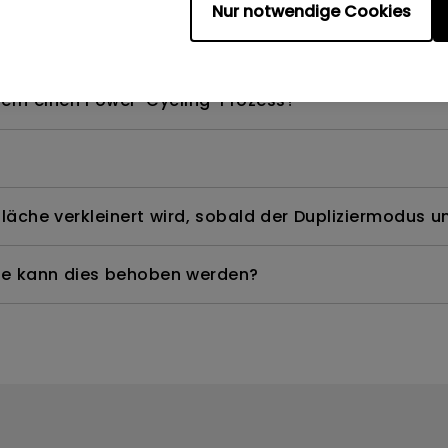
Nur notwendige Cookies
els, das ich verwenden kann?
dern einen Power-Cycling-Prozess?
äche verkleinert wird, sobald der Dupliziermodus un
Wie kann dies behoben werden?