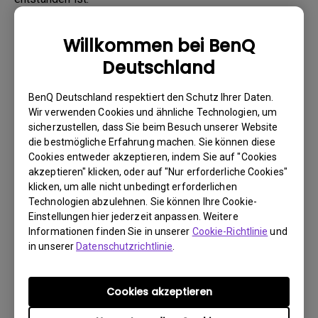
Willkommen bei BenQ
1. Informieren Sie BenQ oder den Verkäufer so schnell
Deutschland
wie möglich über das Internet.
2. Fotografieren Sie Folgendes:
BenQ Deutschland respektiert den Schutz Ihrer Daten.
a. Verpackungsmaterial (innen und außen)
Wir verwenden Cookies und ähnliche Technologien, um
sicherzustellen, dass Sie beim Besuch unserer Website
b. den physischen Schaden
die bestmögliche Erfahrung machen. Sie können diese
Cookies entweder akzeptieren, indem Sie auf "Cookies
3. Halten Sie die Rechnung und den Lieferschein bereit.
akzeptieren" klicken, oder auf "Nur erforderliche Cookies"
4. Verwenden Sie das Produkt nicht, da eventuell seine
klicken, um alle nicht unbedingt erforderlichen
Betriebsstunden überprüft werden.
Technologien abzulehnen. Sie können Ihre Cookie-
Einstellungen hier jederzeit anpassen. Weitere
Informationen finden Sie in unserer
Cookie-Richtlinie
und
in unserer
Datenschutzrichtlinie
.
Garantieeinschränkung
Die Garantie für Lampen (hier als Leuchtmittel
Cookies akzeptieren
bezeichnet) richtet sich nach dem
Leuchtmitteltyp und ist begrenzt auf: