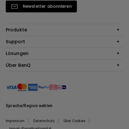
Newsletter abonnieren
Produkte
Beamer
Support
Monitore
Kontakt
Lösungen
Lampen
Garantie
Webcams
Für Unternehmen
Über BenQ
Reparaturservice
Lautsprecher
Für Bildungsstätten
Downloads
Das Unternehmen
Dockingstation
Für E-Sportler (Zowie)
Onlineshop FAQ
Nachhaltigkeit
BenQ Blog
News
Karriere
Sprache/Region wählen
Impressum
Datenschutz
Über Cookies
Import-/Exportkonformität