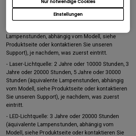
Nur notwendige Cookies
Einstellungen
- Lampenlichtquelle (UHP): 1 Jahr bzw. 2000
Stunden/ 3 Jahre bzw. 3000 Stunden (äquivalente
Lampenstunden, abhängig vom Modell, siehe
Produktseite oder kontaktieren Sie unseren
Support), je nachdem, was zuerst eintritt.
- Laser-Lichtquelle: 2 Jahre oder 10000 Stunden, 3
Jahre oder 20000 Stunden, 5 Jahre oder 30000
Stunden (äquivalente Lampenstunden, abhängig
vom Modell, siehe Produktseite oder kontaktieren
Sie unseren Support), je nachdem, was zuerst
eintritt.
- LED-Lichtquelle: 3 Jahre oder 20000 Stunden
(äquivalente Lampenstunden, abhängig vom
Modell, siehe Produktseite oder kontaktieren Sie