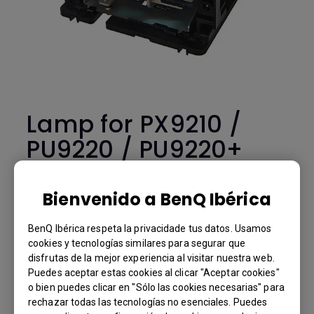
Lamp for PX9210 /
PU9220 / PU9220+
-5J.JDH05.001
Bienvenido a BenQ Ibérica
PX9210 / PU9220 / PU9220+
BenQ Ibérica respeta la privacidade tus datos. Usamos
BenQ Part Number: 5J.JDH05.001
cookies y tecnologías similares para segurar que
disfrutas de la mejor experiencia al visitar nuestra web.
Puedes aceptar estas cookies al clicar "Aceptar cookies"
€ 676.39
o bien puedes clicar en "Sólo las cookies necesarias" para
You Can Also Buy Here
IVA 21% precio estándar, el precio final por país variará según el
rechazar todas las tecnologías no esenciales. Puedes
porcentaje de IVA.