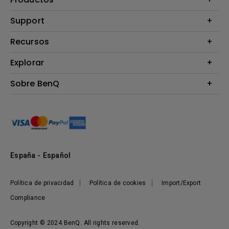
Proyectores
Support
Monitores
Contáctanos
Recursos
Iluminación
Download & FAQ
Altavoz
Explorar
Centros de información
Preguntas frecuentes sobre la tienda en línea de BenQ
Información de Devolución BenQ Shop
Embajadores de marca BenQ
Sobre BenQ
Términos y Condiciones BenQ Shop
Presentación corporativa
Responsabilidad social corporativa
Noticias
Sostenibilidad
España - Español
Política de privacidad
Política de cookies
Import/Export
Compliance
Copyright © 2024 BenQ. All rights reserved.