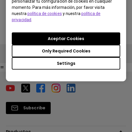
personalizar tu configuración de cookies en cualquier
Find Stores
momento. Para más información, por favor visita
nuestra
política de cookies
y nuestra
política de
Search Stores
Search Stores
privacidad
.
Aceptar Cookies
Only Required Cookies
Settings
=
Subscribe
Productos