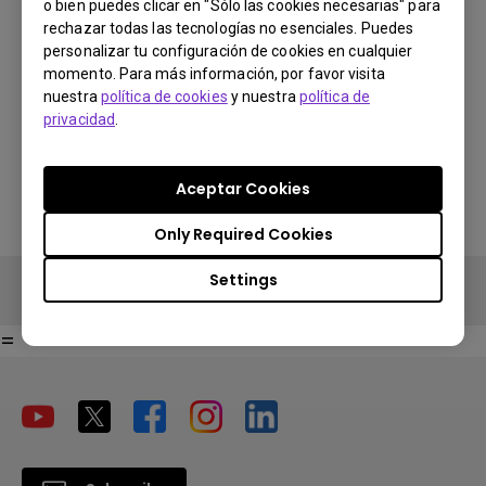
o bien puedes clicar en "Sólo las cookies necesarias" para
You Can Also Buy Here
rechazar todas las tecnologías no esenciales. Puedes
personalizar tu configuración de cookies en cualquier
Find Stores
Buy Now
momento. Para más información, por favor visita
nuestra
política de cookies
y nuestra
política de
Search Stores
privacidad
.
Search Stores
Aceptar Cookies
Only Required Cookies
Settings
Buy Now
=