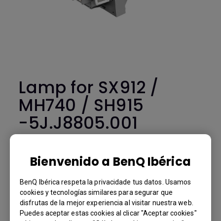
Lamp for SX912 /
MH740 / SH915
-5J.J8805.001
SX912 / MH740 / SH915
Bienvenido a BenQ Ibérica
BenQ Part Number: 5J.J8805.001
BenQ Ibérica respeta la privacidade tus datos. Usamos
cookies y tecnologías similares para segurar que
€ 334
disfrutas de la mejor experiencia al visitar nuestra web.
IVA 21% precio estándar, el precio final por país variará según el
Puedes aceptar estas cookies al clicar "Aceptar cookies"
porcentaje de IVA.