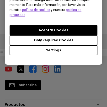
Find Stores
momento. Para más información, por favor visita
nuestra
política de cookies
y nuestra
política de
Search Stores
Search Stores
privacidad
.
Aceptar Cookies
Only Required Cookies
Comprar en la tienda BenQ
Settings
=
Subscribe
Productos