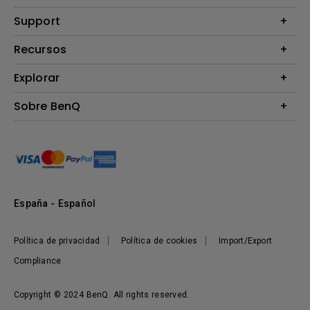
Proyectores
Support
Monitores
Contáctanos
Recursos
Iluminación
Download & FAQ
Altavoz
Explorar
Centros de información
Preguntas frecuentes sobre la tienda en línea de BenQ
Información de Devolución BenQ Shop
Embajadores de marca BenQ
Sobre BenQ
Términos y Condiciones BenQ Shop
Presentación corporativa
Responsabilidad social corporativa
Noticias
Sostenibilidad
España - Español
Política de privacidad
Política de cookies
Import/Export
Compliance
Copyright © 2024 BenQ. All rights reserved.