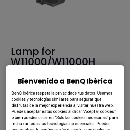
Lamp for
W11000/W11000H
-5J.JFY05.001
Bienvenido a BenQ Ibérica
W11000/W11000H
BenQ Ibérica respeta la privacidade tus datos. Usamos
BenQ Part Number: 5J.JFY05.001
cookies y tecnologías similares para segurar que
disfrutas de la mejor experiencia al visitar nuestra web.
Puedes aceptar estas cookies al clicar "Aceptar cookies"
o bien puedes clicar en "Sólo las cookies necesarias" para
Comprar en la tienda BenQ
You Can Also Buy Here
rechazar todas las tecnologías no esenciales. Puedes
personalizar tu configuración de cookies en cualquier