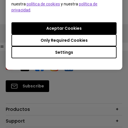
Search Stores
nuestra
política de cookies
y nuestra
política de
Search Stores
privacidad
.
Aceptar Cookies
Only Required Cookies
=
Settings
Subscribe
Productos
Proyectores
Support
Monitores