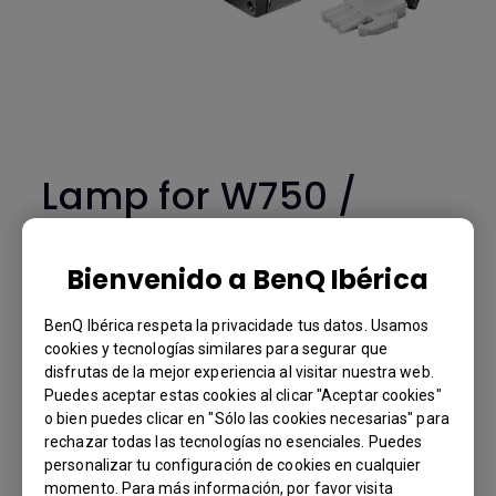
Lamp for W750 /
W770ST
-5J.J7K05.001
Bienvenido a BenQ Ibérica
BenQ Ibérica respeta la privacidade tus datos. Usamos
W750 / W770ST
cookies y tecnologías similares para segurar que
BenQ Part Number: 5J.J7K05.001
disfrutas de la mejor experiencia al visitar nuestra web.
Puedes aceptar estas cookies al clicar "Aceptar cookies"
o bien puedes clicar en "Sólo las cookies necesarias" para
You Can Also Buy Here
rechazar todas las tecnologías no esenciales. Puedes
personalizar tu configuración de cookies en cualquier
Find Stores
momento. Para más información, por favor visita