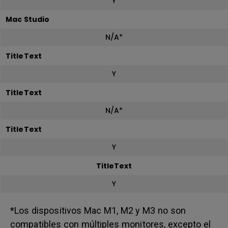
Y
Mac Studio
N/A*
TitleText
Y
TitleText
N/A*
TitleText
Y
TitleText
Y
*Los dispositivos Mac M1, M2 y M3 no son
compatibles con múltiples monitores, excepto el