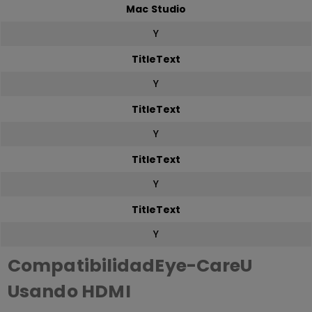
Mac Studio
Y
TitleText
Y
TitleText
Y
TitleText
Y
TitleText
Y
CompatibilidadEye-CareU
Usando HDMI