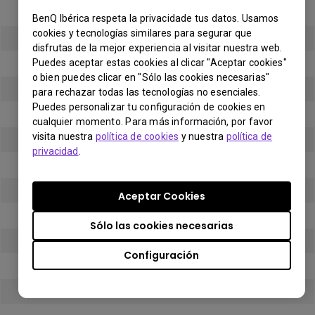
MacBook Pro
BenQ Ibérica respeta la privacidade tus datos. Usamos
cookies y tecnologías similares para segurar que
Y
disfrutas de la mejor experiencia al visitar nuestra web.
Puedes aceptar estas cookies al clicar "Aceptar cookies"
Mac Studio
o bien puedes clicar en "Sólo las cookies necesarias"
Y
para rechazar todas las tecnologías no esenciales.
Puedes personalizar tu configuración de cookies en
TitleText
cualquier momento. Para más información, por favor
visita nuestra
política de cookies
y nuestra
política de
Y
privacidad
.
TitleText
Y
Aceptar Cookies
TitleText
Sólo las cookies necesarias
Y
Configuración
TitleText
Y